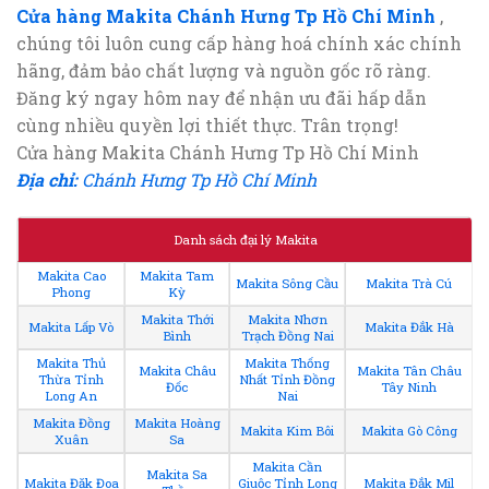
Cửa hàng Makita Chánh Hưng Tp Hồ Chí Minh
,
chúng tôi luôn cung cấp hàng hoá chính xác chính
hãng, đảm bảo chất lượng và nguồn gốc rõ ràng.
Đăng ký ngay hôm nay để nhận ưu đãi hấp dẫn
cùng nhiều quyền lợi thiết thực. Trân trọng!
Cửa hàng Makita Chánh Hưng Tp Hồ Chí Minh
Địa chỉ:
Chánh Hưng Tp Hồ Chí Minh
Danh sách đại lý Makita
Makita Cao
Makita Tam
Makita Sông Cầu
Makita Trà Cú
Phong
Kỳ
Makita Thới
Makita Nhơn
Makita Lấp Vò
Makita Đắk Hà
Bình
Trạch Đồng Nai
Makita Thủ
Makita Thống
Makita Châu
Makita Tân Châu
Thừa Tỉnh
Nhất Tỉnh Đồng
Đốc
Tây Ninh
Long An
Nai
Makita Đồng
Makita Hoàng
Makita Kim Bôi
Makita Gò Công
Xuân
Sa
Makita Cần
Makita Sa
Makita Đăk Đoa
Giuộc Tỉnh Long
Makita Đắk Mil