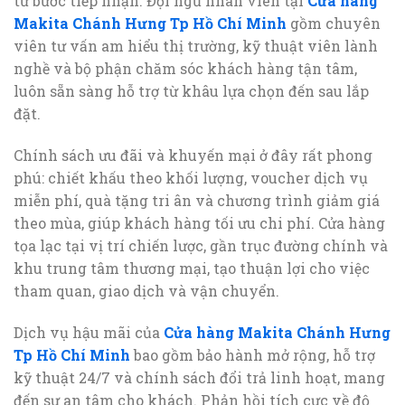
từ bước tiếp nhận. Đội ngũ nhân viên tại
Cửa hàng
Makita Chánh Hưng Tp Hồ Chí Minh
gồm chuyên
viên tư vấn am hiểu thị trường, kỹ thuật viên lành
nghề và bộ phận chăm sóc khách hàng tận tâm,
luôn sẵn sàng hỗ trợ từ khâu lựa chọn đến sau lắp
đặt.
Chính sách ưu đãi và khuyến mại ở đây rất phong
phú: chiết khấu theo khối lượng, voucher dịch vụ
miễn phí, quà tặng tri ân và chương trình giảm giá
theo mùa, giúp khách hàng tối ưu chi phí. Cửa hàng
tọa lạc tại vị trí chiến lược, gần trục đường chính và
khu trung tâm thương mại, tạo thuận lợi cho việc
tham quan, giao dịch và vận chuyển.
Dịch vụ hậu mãi của
Cửa hàng Makita Chánh Hưng
Tp Hồ Chí Minh
bao gồm bảo hành mở rộng, hỗ trợ
kỹ thuật 24/7 và chính sách đổi trả linh hoạt, mang
đến sự an tâm cho khách. Phản hồi tích cực về độ