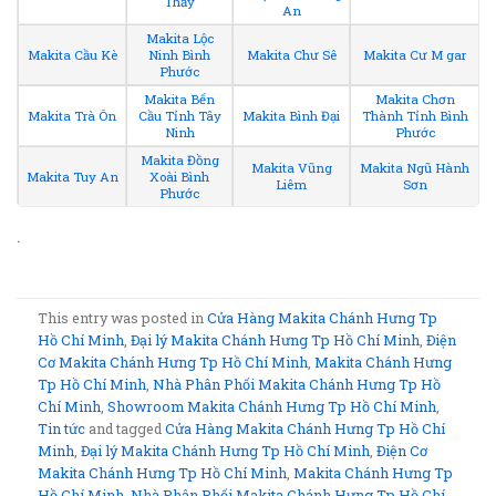
Thầy
An
Makita Lộc
Makita Cầu Kè
Ninh Bình
Makita Chư Sê
Makita Cư M gar
Phước
Makita Bến
Makita Chơn
Makita Trà Ôn
Cầu Tỉnh Tây
Makita Bình Đại
Thành Tỉnh Bình
Ninh
Phước
Makita Đồng
Makita Vũng
Makita Ngũ Hành
Makita Tuy An
Xoài Bình
Liêm
Sơn
Phước
.
This entry was posted in
Cửa Hàng Makita Chánh Hưng Tp
Hồ Chí Minh
,
Đại lý Makita Chánh Hưng Tp Hồ Chí Minh
,
Điện
Cơ Makita Chánh Hưng Tp Hồ Chí Minh
,
Makita Chánh Hưng
Tp Hồ Chí Minh
,
Nhà Phân Phối Makita Chánh Hưng Tp Hồ
Chí Minh
,
Showroom Makita Chánh Hưng Tp Hồ Chí Minh
,
Tin tức
and tagged
Cửa Hàng Makita Chánh Hưng Tp Hồ Chí
Minh
,
Đại lý Makita Chánh Hưng Tp Hồ Chí Minh
,
Điện Cơ
Makita Chánh Hưng Tp Hồ Chí Minh
,
Makita Chánh Hưng Tp
Hồ Chí Minh
,
Nhà Phân Phối Makita Chánh Hưng Tp Hồ Chí