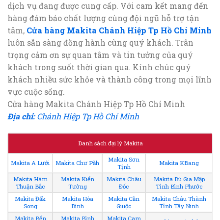
dịch vụ đang được cung cấp. Với cam kết mang đến
hàng đảm bảo chất lượng cùng đội ngũ hỗ trợ tận
tâm,
Cửa hàng Makita Chánh Hiệp Tp Hồ Chí Minh
luôn sẵn sàng đồng hành cùng quý khách. Trân
trọng cảm ơn sự quan tâm và tin tưởng của quý
khách trong suốt thời gian qua. Kính chúc quý
khách nhiều sức khỏe và thành công trong mọi lĩnh
vực cuộc sống.
Cửa hàng Makita Chánh Hiệp Tp Hồ Chí Minh
Địa chỉ:
Chánh Hiệp Tp Hồ Chí Minh
Danh sách đại lý Makita
Makita Sơn
Makita A Lưới
Makita Chư Păh
Makita KBang
Tịnh
Makita Hàm
Makita Kiến
Makita Châu
Makita Bù Gia Mập
Thuận Bắc
Tường
Đốc
Tỉnh Bình Phước
Makita Đắk
Makita Hòa
Makita Cần
Makita Châu Thành
Song
Bình
Giuộc
Tỉnh Tây Ninh
Makita Bến
Makita Bình
Makita Cam