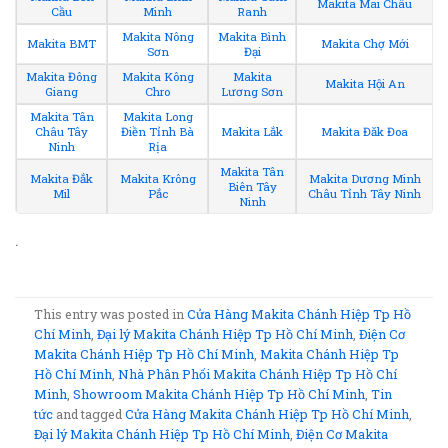
Makita Mai Châu
Cầu
Minh
Ranh
Makita Nông
Makita Bình
Makita BMT
Makita Chợ Mới
Sơn
Đại
Makita Đông
Makita Kông
Makita
Makita Hội An
Giang
Chro
Lương Sơn
Makita Tân
Makita Long
Châu Tây
Điền Tỉnh Bà
Makita Lắk
Makita Đăk Đoa
Ninh
Rịa
Makita Tân
Makita Đắk
Makita Krông
Makita Dương Minh
Biên Tây
Mil
Pắc
Châu Tỉnh Tây Ninh
Ninh
.
This entry was posted in
Cửa Hàng Makita Chánh Hiệp Tp Hồ
Chí Minh
,
Đại lý Makita Chánh Hiệp Tp Hồ Chí Minh
,
Điện Cơ
Makita Chánh Hiệp Tp Hồ Chí Minh
,
Makita Chánh Hiệp Tp
Hồ Chí Minh
,
Nhà Phân Phối Makita Chánh Hiệp Tp Hồ Chí
Minh
,
Showroom Makita Chánh Hiệp Tp Hồ Chí Minh
,
Tin
tức
and tagged
Cửa Hàng Makita Chánh Hiệp Tp Hồ Chí Minh
,
Đại lý Makita Chánh Hiệp Tp Hồ Chí Minh
,
Điện Cơ Makita