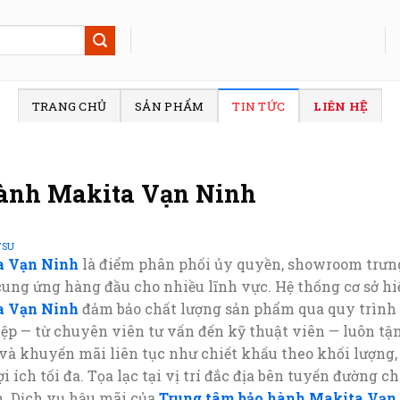
TRANG CHỦ
SẢN PHẨM
TIN TỨC
LIÊN HỆ
hành Makita Vạn Ninh
TSU
a Vạn Ninh
là điểm phân phối ủy quyền, showroom trưng
cung ứng hàng đầu cho nhiều lĩnh vực. Hệ thống cơ sở hiện
a Vạn Ninh
đảm bảo chất lượng sản phẩm qua quy trình
p — từ chuyên viên tư vấn đến kỹ thuật viên — luôn tậ
và khuyến mãi liên tục như chiết khấu theo khối lượng
i ích tối đa. Tọa lạc tại vị trí đắc địa bên tuyến đường c
. Dịch vụ hậu mãi của
Trung tâm bảo hành Makita Vạn