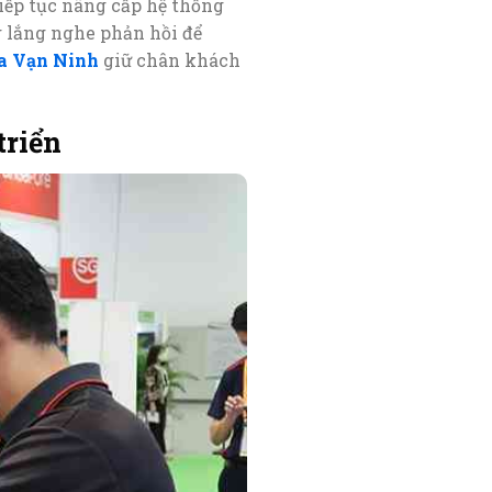
iếp tục nâng cấp hệ thống
 lắng nghe phản hồi để
a Vạn Ninh
giữ chân khách
triển