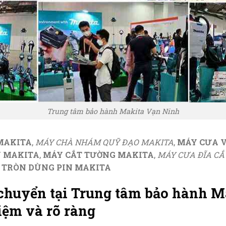
Trung tâm bảo hành Makita Vạn Ninh
MAKITA
,
MÁY CHÀ NHÁM QUỸ ĐẠO MAKITA
,
MÁY CƯA 
N MAKITA
,
MÁY CẮT TƯỜNG MAKITA
,
MÁY CƯA ĐĨA CẮ
 TRÒN DÙNG PIN MAKITA
chuyển tại Trung tâm bảo hành M
kiệm và rõ ràng