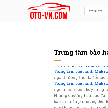
Skip
to
Tìm
kiếm:
content
Trung tâm bảo 
POSTED ON
19 THÁNG 10, 2025
BY
MI
Trung tâm bảo hành Makit
ngành, đồng thời là đối tác 
Trung tâm bảo hành Makit
ngũ nhân viên chuyên nghiệ
Những chương trình ưu đãi 
bảo trì miễn phí mang đến lợ
cho tham quan và giao nhận