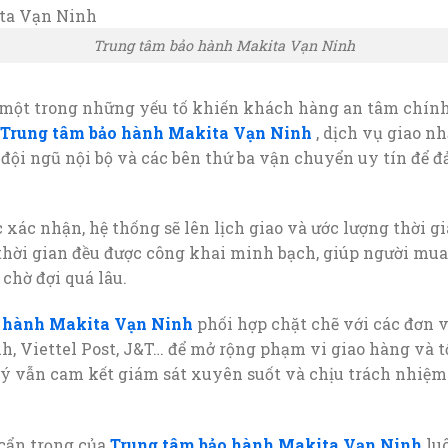
Trung tâm bảo hành Makita Vạn Ninh
một trong những yếu tố khiến khách hàng an tâm chính 
Trung tâm bảo hành Makita Vạn Ninh
, dịch vụ giao n
 đội ngũ nội bộ và các bên thứ ba vận chuyển uy tín để 
xác nhận, hệ thống sẽ lên lịch giao và ước lượng thời g
hời gian đều được công khai minh bạch, giúp người mu
chờ đợi quá lâu.
 hành Makita Vạn Ninh
phối hợp chặt chẽ với các đơn 
 Viettel Post, J&T… để mở rộng phạm vi giao hàng và tố
lý vẫn cam kết giám sát xuyên suốt và chịu trách nhiệm
 cẩn trọng của
Trung tâm bảo hành Makita Vạn Ninh
luô