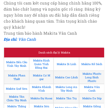
Chúng tôi cam kết cung cấp hàng chính hãng 100%,
đảm bảo chất lượng và nguồn gốc rõ ràng. Đăng ký
ngay hôm nay để nhận ưu đãi hấp dẫn dành riêng
cho khách hàng quan tâm. Trân trọng kính chào
quý khách!
Trung tâm bảo hành Makita Vân Canh
Địa chỉ:
Vân Canh
Danh sách đại lý Makita
Makita Định
Makita Bến Cầu
Quán Tỉnh
Makita Di Linh
Makita Kế Sách
Tỉnh Tây Ninh
Đồng Nai
Makita Phước
Makita Phan
Makita Cư M
Makita Cao Lãnh
Long Bình
Thiết
gar
Phước
Makita Khánh
Makita Long An
Makita Vân
Makita Quế Sơn
Vĩnh
Tây Ninh
Canh
Makita Tân
Makita Đạ Huoai
Makita Tân Trụ
Makita Ea Súp
Châu Tây Ninh
Makita Thăng
Makita Sơn
Makita Giồng
Makita Sông Cầu