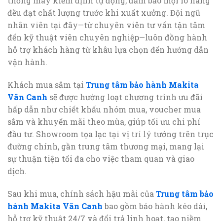
thống máy kiểm định tự động, đảm bảo mọi lô hàng
đều đạt chất lượng trước khi xuất xưởng. Đội ngũ
nhân viên tại đây—từ chuyên viên tư vấn tận tâm
đến kỹ thuật viên chuyên nghiệp—luôn đồng hành
hỗ trợ khách hàng từ khâu lựa chọn đến hướng dẫn
vận hành.
Khách mua sắm tại
Trung tâm bảo hành Makita
Vân Canh
sẽ được hưởng loạt chương trình ưu đãi
hấp dẫn như chiết khấu nhóm mua, voucher mua
sắm và khuyến mãi theo mùa, giúp tối ưu chi phí
đầu tư. Showroom tọa lạc tại vị trí lý tưởng trên trục
đường chính, gần trung tâm thương mại, mang lại
sự thuận tiện tối đa cho việc tham quan và giao
dịch.
Sau khi mua, chính sách hậu mãi của
Trung tâm bảo
hành Makita Vân Canh
bao gồm bảo hành kéo dài,
hỗ trợ kỹ thuật 24/7 và đổi trả linh hoạt, tạo niềm