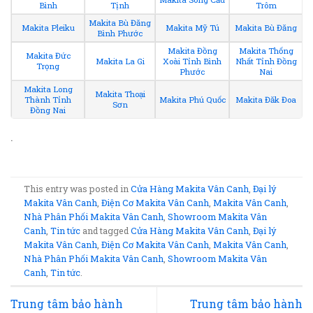
Bình
Tịnh
Trôm
Makita Bù Đăng
Makita Pleiku
Makita Mỹ Tú
Makita Bù Đăng
Bình Phước
Makita Đồng
Makita Thống
Makita Đức
Makita La Gi
Xoài Tỉnh Bình
Nhất Tỉnh Đồng
Trọng
Phước
Nai
Makita Long
Makita Thoại
Thành Tỉnh
Makita Phú Quốc
Makita Đăk Đoa
Sơn
Đồng Nai
.
This entry was posted in
Cửa Hàng Makita Vân Canh
,
Đại lý
Makita Vân Canh
,
Điện Cơ Makita Vân Canh
,
Makita Vân Canh
,
Nhà Phân Phối Makita Vân Canh
,
Showroom Makita Vân
Canh
,
Tin tức
and tagged
Cửa Hàng Makita Vân Canh
,
Đại lý
Makita Vân Canh
,
Điện Cơ Makita Vân Canh
,
Makita Vân Canh
,
Nhà Phân Phối Makita Vân Canh
,
Showroom Makita Vân
Canh
,
Tin tức
.
Trung tâm bảo hành
Trung tâm bảo hành