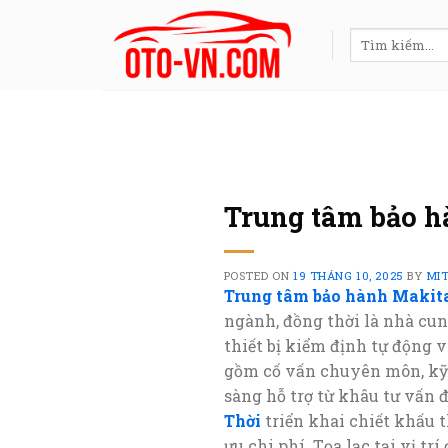
Skip
to
Tìm
kiếm:
content
Trung tâm bảo h
POSTED ON
19 THÁNG 10, 2025
BY
MI
Trung tâm bảo hành Makita
ngành, đồng thời là nhà cun
thiết bị kiểm định tự động 
gồm cố vấn chuyên môn, kỹ
sàng hỗ trợ từ khâu tư vấn đ
Thời
triển khai chiết khấu 
ưu chi phí. Tọa lạc tại vị 