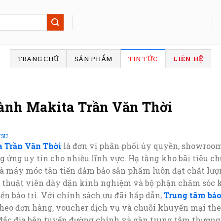
TRANG CHỦ
SẢN PHẨM
TIN TỨC
LIÊN HỆ
ành Makita Trần Văn Thời
TSU
 Trần Văn Thời
là đơn vị phân phối ủy quyền, showroom
g ứng uy tín cho nhiều lĩnh vực. Hạ tầng kho bãi tiêu c
và máy móc tân tiến đảm bảo sản phẩm luôn đạt chất lượ
 thuật viên dày dặn kinh nghiệm và bộ phận chăm sóc 
ến bảo trì. Với chính sách ưu đãi hấp dẫn,
Trung tâm bả
theo đơn hàng, voucher dịch vụ và chuỗi khuyến mại the
trí đắc địa bên tuyến đường chính và gần trung tâm thươn