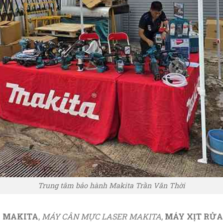
Trung tâm bảo hành Makita Trần Văn Thời
N MAKITA
,
MÁY CÂN MỰC LASER MAKITA
,
MÁY XỊT RỬA