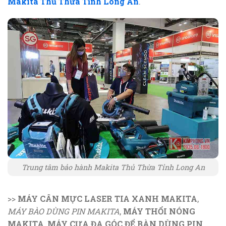
Makita Thủ Thừa Tỉnh Long An
.
Trung tâm bảo hành Makita Thủ Thừa Tỉnh Long An
>>
MÁY CÂN MỰC LASER TIA XANH MAKITA
,
MÁY BÀO DÙNG PIN MAKITA
,
MÁY THỔI NÓNG
MAKITA
,
MÁY CƯA ĐA GÓC ĐỂ BÀN DÙNG PIN