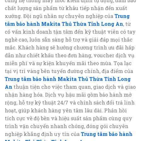
cùng hệ thống máy móc kiểm định tự động, đảm bảo
chất lượng sản phẩm từ khâu tiếp nhận đến xuất
xưởng. Đội ngũ nhân sự chuyên nghiệp của
Trung
tâm bảo hành Makita Thủ Thừa Tỉnh Long An
, từ
cố vấn kinh doanh tận tâm đến kỹ thuật viên có tay
nghề cao, luôn sẵn sàng hỗ trợ và giải đáp mọi thắc
mắc. Khách hàng sẽ hưởng chương trình ưu đãi hấp
dẫn như chiết khấu theo đơn hàng, voucher dịch vụ
miễn phí và sự kiện khuyến mãi theo mùa. Tọa lạc
tại vị trí vàng bên tuyến đường chính, địa điểm của
Trung tâm bảo hành Makita Thủ Thừa Tỉnh Long
An
thuận tiện cho việc tham quan, giao dịch và giao
nhận hàng hóa. Dịch vụ hậu mãi gồm bảo hành mở
rộng, hỗ trợ kỹ thuật 24/7 và chính sách đổi trả linh
hoạt, giúp khách hàng yên tâm lâu dài. Phản hồi
tích cực về độ bền và hiệu suất sản phẩm cùng quy
trình vận chuyển nhanh chóng, đóng gói chuyên
nghiệp khẳng định uy tín của
Trung tâm bảo hành