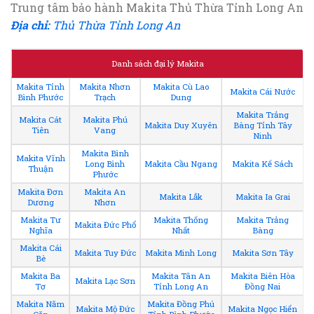
Trung tâm bảo hành Makita Thủ Thừa Tỉnh Long An
Địa chỉ:
Thủ Thừa Tỉnh Long An
Danh sách đại lý Makita
Makita Tỉnh
Makita Nhơn
Makita Cù Lao
Makita Cái Nước
Bình Phước
Trạch
Dung
Makita Trảng
Makita Cát
Makita Phú
Makita Duy Xuyên
Bàng Tỉnh Tây
Tiên
Vang
Ninh
Makita Bình
Makita Vĩnh
Long Bình
Makita Cầu Ngang
Makita Kế Sách
Thuận
Phước
Makita Đơn
Makita An
Makita Lắk
Makita Ia Grai
Dương
Nhơn
Makita Tư
Makita Thống
Makita Trảng
Makita Đức Phổ
Nghĩa
Nhất
Bàng
Makita Cái
Makita Tuy Đức
Makita Minh Long
Makita Sơn Tây
Bè
Makita Ba
Makita Tân An
Makita Biên Hòa
Makita Lạc Sơn
Tơ
Tỉnh Long An
Đồng Nai
Makita Năm
Makita Đồng Phú
Makita Mộ Đức
Makita Ngọc Hiển