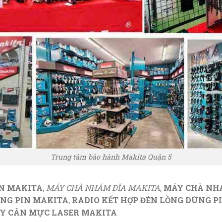
Trung tâm bảo hành Makita Quận 5
IN MAKITA
,
MÁY CHÀ NHÁM ĐĨA MAKITA
,
MÁY CHÀ NH
NG PIN MAKITA
,
RADIO KẾT HỢP ĐÈN LỒNG DÙNG P
Y CÂN MỰC LASER MAKITA