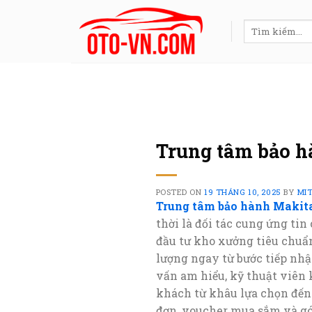
Skip
to
Tìm
kiếm:
content
Trung tâm bảo h
POSTED ON
19 THÁNG 10, 2025
BY
MI
Trung tâm bảo hành Makit
thời là đối tác cung ứng tin
đầu tư kho xưởng tiêu chuẩ
lượng ngay từ bước tiếp nhậ
vấn am hiểu, kỹ thuật viên
khách từ khâu lựa chọn đến
đơn, voucher mua sắm và gói 