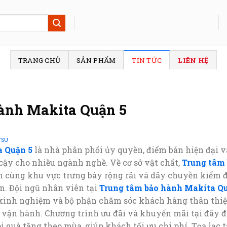
TRANG CHỦ
SẢN PHẨM
TIN TỨC
LIÊN HỆ
ành Makita Quận 5
TSU
a Quận 5
là nhà phân phối ủy quyền, điểm bán hiện đại v
 cậy cho nhiều ngành nghề. Về cơ sở vật chất,
Trung tâm
n cùng khu vực trưng bày rộng rãi và dây chuyền kiểm đ
n. Đội ngũ nhân viên tại
Trung tâm bảo hành Makita Qu
 kinh nghiệm và bộ phận chăm sóc khách hàng thân thiện
 vận hành. Chương trình ưu đãi và khuyến mãi tại đây đ
quà tặng theo mùa, giúp khách tối ưu chi phí. Tọa lạc tại