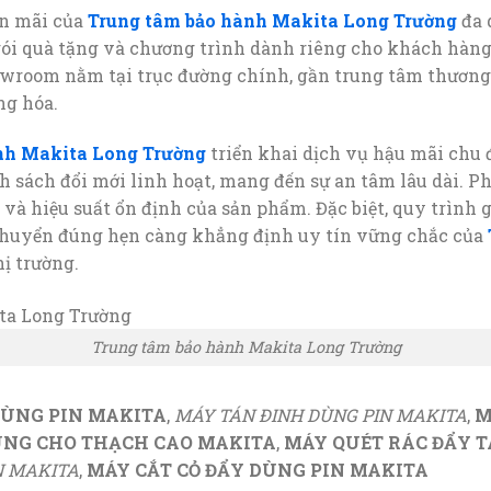
ến mãi của
Trung tâm bảo hành Makita Long Trường
đa 
 gói quà tặng và chương trình dành riêng cho khách hàng 
showroom nằm tại trục đường chính, gần trung tâm thương
ng hóa.
nh Makita Long Trường
triển khai dịch vụ hậu mãi chu 
nh sách đổi mới linh hoạt, mang đến sự an tâm lâu dài. P
và hiệu suất ổn định của sản phẩm. Đặc biệt, quy trình
chuyển đúng hẹn càng khẳng định uy tín vững chắc của
hị trường.
Trung tâm bảo hành Makita Long Trường
DÙNG PIN MAKITA
,
MÁY TÁN ĐINH DÙNG PIN MAKITA
,
M
ÙNG CHO THẠCH CAO MAKITA
,
MÁY QUÉT RÁC ĐẨY T
N MAKITA
,
MÁY CẮT CỎ ĐẨY DÙNG PIN MAKITA