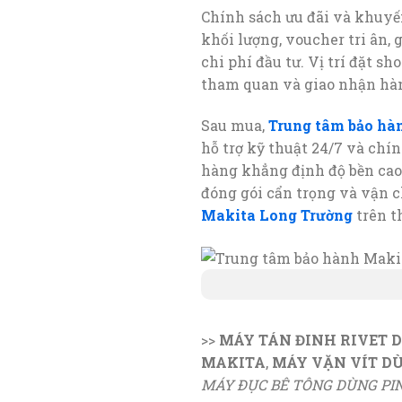
Chính sách ưu đãi và khuy
khối lượng, voucher tri ân,
chi phí đầu tư. Vị trí đặt 
tham quan và giao nhận hà
Sau mua,
Trung tâm bảo hà
hỗ trợ kỹ thuật 24/7 và chí
hàng khẳng định độ bền cao 
đóng gói cẩn trọng và vận 
Makita Long Trường
trên t
>>
MÁY TÁN ĐINH RIVET 
MAKITA
,
MÁY VẶN VÍT D
MÁY ĐỤC BÊ TÔNG DÙNG PI