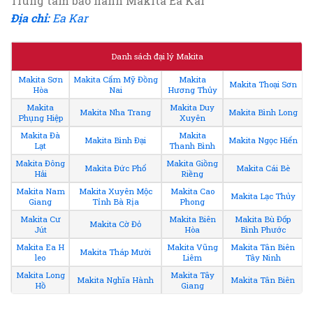
Trung tâm bảo hành Makita Ea Kar
Địa chỉ:
Ea Kar
Danh sách đại lý Makita
Makita Sơn
Makita Cẩm Mỹ Đồng
Makita
Makita Thoại Sơn
Hòa
Nai
Hương Thủy
Makita
Makita Duy
Makita Nha Trang
Makita Bình Long
Phụng Hiệp
Xuyên
Makita Đà
Makita
Makita Bình Đại
Makita Ngọc Hiển
Lạt
Thanh Bình
Makita Đông
Makita Giồng
Makita Đức Phổ
Makita Cái Bè
Hải
Riềng
Makita Nam
Makita Xuyên Mộc
Makita Cao
Makita Lạc Thủy
Giang
Tỉnh Bà Rịa
Phong
Makita Cư
Makita Biên
Makita Bù Đốp
Makita Cờ Đỏ
Jút
Hòa
Bình Phước
Makita Ea H
Makita Vũng
Makita Tân Biên
Makita Tháp Mười
leo
Liêm
Tây Ninh
Makita Long
Makita Tây
Makita Nghĩa Hành
Makita Tân Biên
Hồ
Giang
.