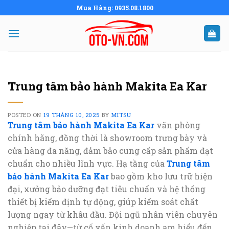
Skip
Mua Hàng: 0935.08.1800
to
content
Trung tâm bảo hành Makita Ea Kar
POSTED ON
19 THÁNG 10, 2025
BY
MITSU
Trung tâm bảo hành Makita Ea Kar
văn phòng
chính hãng, đồng thời là showroom trưng bày và
cửa hàng đa năng, đảm bảo cung cấp sản phẩm đạt
chuẩn cho nhiều lĩnh vực. Hạ tầng của
Trung tâm
bảo hành Makita Ea Kar
bao gồm kho lưu trữ hiện
đại, xưởng bảo dưỡng đạt tiêu chuẩn và hệ thống
thiết bị kiểm định tự động, giúp kiểm soát chất
lượng ngay từ khâu đầu. Đội ngũ nhân viên chuyên
nghiệp tại đây—từ cố vấn kinh doanh am hiểu đến