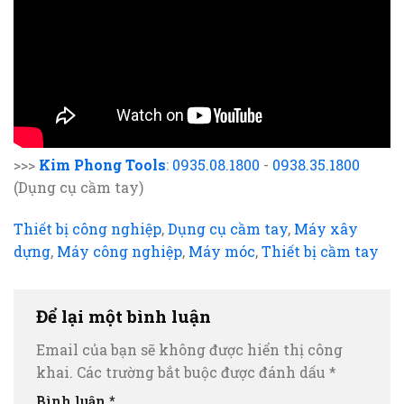
>>>
Kim Phong Tools
:
0935.08.1800
-
0938.35.1800
(Dụng cụ cầm tay)
Thiết bị công nghiệp
,
Dụng cụ cầm tay
,
Máy xây
dựng
,
Máy công nghiệp
,
Máy móc
,
Thiết bị cầm tay
Để lại một bình luận
Email của bạn sẽ không được hiển thị công
khai.
Các trường bắt buộc được đánh dấu
*
Bình luận
*