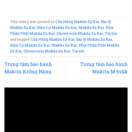
This entry was posted in
Cửa Hàng Makita Ea Kar
,
Đại lý
Makita Ea Kar
,
Điện Cơ Makita Ea Kar
,
Makita Ea Kar
,
Nhà
Phân Phối Makita Ea Kar
,
Showroom Makita Ea Kar
,
Tin tức
and tagged
Cửa Hàng Makita Ea Kar
,
Đại lý Makita Ea Kar
,
Điện Cơ Makita Ea Kar
,
Makita Ea Kar
,
Nhà Phân Phối Makita
Ea Kar
,
Showroom Makita Ea Kar
,
Tin tức
.
Trung tâm bảo hành
Trung tâm bảo hành
Makita Krông Năng
Makita M Đrắk