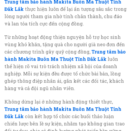
Trung tâm bảo hành Makita Buôn Ma Thuột Tỉnh
Đắk Lắk
thực hiện luôn để lại ấn tượng sâu sắc trong
lòng người tham gia nhờ tính chân thành, chu đáo
và lan tỏa tích cực đến cộng đồng.
Từ những hoạt động thiện nguyện hỗ trợ học sinh
vùng khó khăn, tặng quà cho người già neo đơn đến
các chương trình gây quỹ cộng đồng,
Trung tâm bảo
hành Makita Buôn Ma Thuột Tỉnh Đắk Lắk
luôn
thể hiện rõ vai trò trách nhiệm xã hội của doanh
nghiệp. Mỗi sự kiện đều được tổ chức bài bản, lồng
ghép thông điệp nhân ái, gắn kết các đối tác, khách
hàng và cả đội ngũ nhân viên.
Không dừng lại ở những hành động thiết thực,
Trung tâm bảo hành Makita Buôn Ma Thuột Tỉnh
Đắk Lắk
còn kết hợp tổ chức các buổi thảo luận
chiến lược bên lề sự kiện, nhằm tạo không gian trao
đổi tư duy, chia sẻ định hướng phát triển bền vững