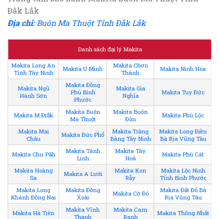
Đắk Lắk
Địa chỉ:
Buôn Ma Thuột Tỉnh Đắk Lắk
Danh sách đại lý Makita
Makita Long An
Makita Chơn
Makita U Minh
Makita Ninh Hòa
Tỉnh Tây Ninh
Thành
Makita Đồng
Makita Ngũ
Makita Gia
Phú Bình
Makita Tuy Đức
Hành Sơn
Nghĩa
Phước
Makita Buôn
Makita Buôn
Makita M Đrắk
Makita Phú Lộc
Ma Thuột
Đôn
Makita Mai
Makita Trảng
Makita Long Điền
Makita Đức Phổ
Châu
Bàng Tây Ninh
Bà Rịa Vũng Tàu
Makita Tánh
Makita Tây
Makita Chư Păh
Makita Phù Cát
Linh
Hoà
Makita Hoàng
Makita Kon
Makita Lộc Ninh
Makita A Lưới
Sa
Rẫy
Tỉnh Bình Phước
Makita Long
Makita Đồng
Makita Đất Đỏ Bà
Makita Cờ Đỏ
Khánh Đồng Nai
Xoài
Rịa Vũng Tàu
Makita Vĩnh
Makita Cam
Makita Hà Tiên
Makita Thống Nhất
Thạnh
Ranh