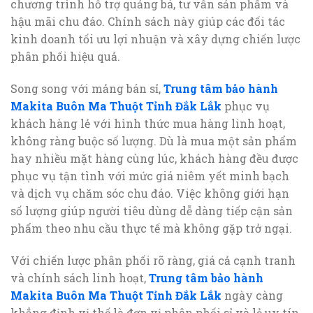
chương trình hỗ trợ quảng bá, tư vấn sản phẩm và
hậu mãi chu đáo. Chính sách này giúp các đối tác
kinh doanh tối ưu lợi nhuận và xây dựng chiến lược
phân phối hiệu quả.
Song song với mảng bán sỉ,
Trung tâm bảo hành
Makita Buôn Ma Thuột Tỉnh Đắk Lắk
phục vụ
khách hàng lẻ với hình thức mua hàng linh hoạt,
không ràng buộc số lượng. Dù là mua một sản phẩm
hay nhiều mặt hàng cùng lúc, khách hàng đều được
phục vụ tận tình với mức giá niêm yết minh bạch
và dịch vụ chăm sóc chu đáo. Việc không giới hạn
số lượng giúp người tiêu dùng dễ dàng tiếp cận sản
phẩm theo nhu cầu thực tế mà không gặp trở ngại.
Với chiến lược phân phối rõ ràng, giá cả cạnh tranh
và chính sách linh hoạt,
Trung tâm bảo hành
Makita Buôn Ma Thuột Tỉnh Đắk Lắk
ngày càng
khẳng định vị thế là đơn vị phân phối sỉ và lẻ uy tín,