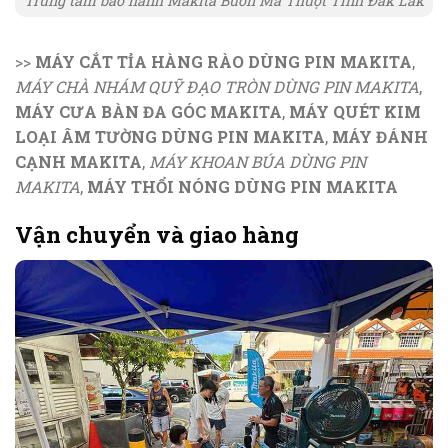
Trung tâm bảo hành Makita Buôn Ma Thuột Tỉnh Đắk Lắk
>>
MÁY CẮT TỈA HÀNG RÀO DÙNG PIN MAKITA
,
MÁY CHÀ NHÁM QUỸ ĐẠO TRÒN DÙNG PIN MAKITA
,
MÁY CƯA BÀN ĐA GÓC MAKITA
,
MÁY QUÉT KIM
LOẠI ÂM TƯỜNG DÙNG PIN MAKITA
,
MÁY ĐÁNH
CẠNH MAKITA
,
MÁY KHOAN BÚA DÙNG PIN
MAKITA
,
MÁY THỔI NÓNG DÙNG PIN MAKITA
Vận chuyển và giao hàng