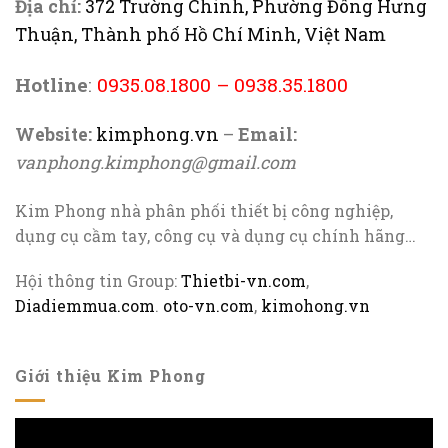
Địa chỉ:
372 Trường Chinh, Phường Đông Hưng
Thuận, Thành phố Hồ Chí Minh, Việt Nam
Hotline
:
0935.08.1800
–
0938.35.1800
Website:
kimphong.vn
–
Email:
vanphong.kimphong@gmail.com
Kim Phong nhà phân phối thiết bị công nghiệp,
dụng cụ cầm tay, công cụ và dụng cụ chính hãng…
Hội thông tin Group:
Thietbi-vn.com
,
Diadiemmua.com
.
oto-vn.com
,
kimohong.vn
Giới thiệu Kim Phong