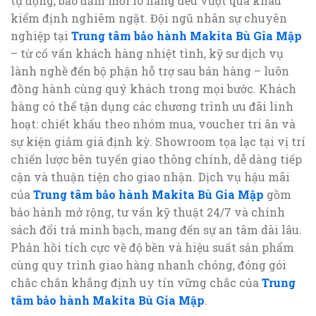
tự động, bảo đảm mỗi lô hàng đều vượt qua khâu
kiểm định nghiêm ngặt. Đội ngũ nhân sự chuyên
nghiệp tại
Trung tâm bảo hành Makita Bù Gia Mập
– từ cố vấn khách hàng nhiệt tình, kỹ sư dịch vụ
lành nghề đến bộ phận hỗ trợ sau bán hàng – luôn
đồng hành cùng quý khách trong mọi bước. Khách
hàng có thể tận dụng các chương trình ưu đãi linh
hoạt: chiết khấu theo nhóm mua, voucher tri ân và
sự kiện giảm giá định kỳ. Showroom tọa lạc tại vị trí
chiến lược bên tuyến giao thông chính, dễ dàng tiếp
cận và thuận tiện cho giao nhận. Dịch vụ hậu mãi
của
Trung tâm bảo hành Makita Bù Gia Mập
gồm
bảo hành mở rộng, tư vấn kỹ thuật 24/7 và chính
sách đổi trả minh bạch, mang đến sự an tâm dài lâu.
Phản hồi tích cực về độ bền và hiệu suất sản phẩm
cùng quy trình giao hàng nhanh chóng, đóng gói
chắc chắn khẳng định uy tín vững chắc của
Trung
tâm bảo hành Makita Bù Gia Mập
.