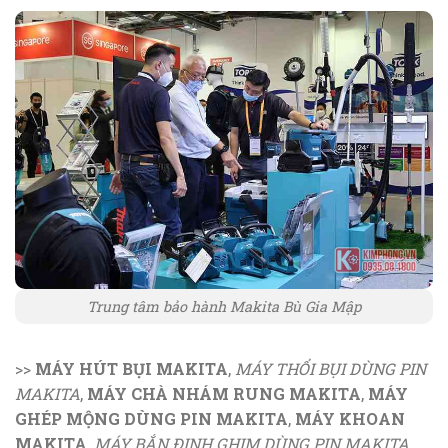
Trung tâm bảo hành Makita Bù Gia Mập
>>
MÁY HÚT BỤI MAKITA
,
MÁY THỔI BỤI DÙNG PIN
MAKITA
,
MÁY CHÀ NHÁM RUNG MAKITA
,
MÁY
GHÉP MỘNG DÙNG PIN MAKITA
,
MÁY KHOAN
MAKITA
,
MÁY BẮN ĐINH GHIM DÙNG PIN MAKITA
,