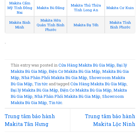
Makita Cẩm
Makita Thủ Thừa
Mỹ Tỉnh Đồng
Makita Bù Đăng
Makita Cư Kuin
Tỉnh Long An
Nai
Makita Hớn
Makita Bình
Makita Tỉnh
Quản Tỉnh Bình
Makita Đạ Tẻh
Minh
Bình Phước
Phước
.
This entry was posted in
Cửa Hàng Makita Bù Gia Mập
,
Đại lý
Makita Bù Gia Mập
,
Điện Cơ Makita Bù Gia Mập
,
Makita Bù Gia
Mập
,
Nhà Phân Phối Makita Bù Gia Mập
,
Showroom Makita
Bù Gia Mập
,
Tin tức
and tagged
Cửa Hàng Makita Bù Gia Mập
,
Đại lý Makita Bù Gia Mập
,
Điện Cơ Makita Bù Gia Mập
,
Makita
Bù Gia Mập
,
Nhà Phân Phối Makita Bù Gia Mập
,
Showroom
Makita Bù Gia Mập
,
Tin tức
.
Trung tâm bảo hành
Trung tâm bảo hành
Makita Tân Hưng
Makita Lộc Ninh