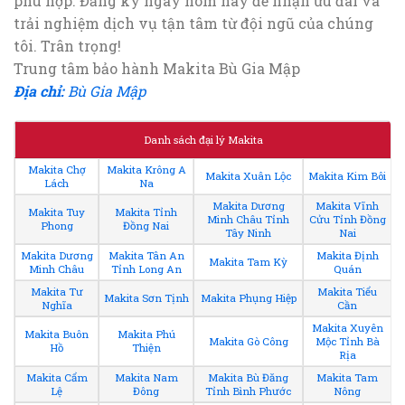
phù hợp. Đăng ký ngay hôm nay để nhận ưu đãi và
trải nghiệm dịch vụ tận tâm từ đội ngũ của chúng
tôi. Trân trọng!
Trung tâm bảo hành Makita Bù Gia Mập
Địa chỉ:
Bù Gia Mập
Danh sách đại lý Makita
Makita Chợ
Makita Krông A
Makita Xuân Lộc
Makita Kim Bôi
Lách
Na
Makita Dương
Makita Vĩnh
Makita Tuy
Makita Tỉnh
Minh Châu Tỉnh
Cửu Tỉnh Đồng
Phong
Đồng Nai
Tây Ninh
Nai
Makita Dương
Makita Tân An
Makita Định
Makita Tam Kỳ
Minh Châu
Tỉnh Long An
Quán
Makita Tư
Makita Tiểu
Makita Sơn Tịnh
Makita Phụng Hiệp
Nghĩa
Cần
Makita Xuyên
Makita Buôn
Makita Phú
Makita Gò Công
Mộc Tỉnh Bà
Hồ
Thiện
Rịa
Makita Cẩm
Makita Nam
Makita Bù Đăng
Makita Tam
Lệ
Đông
Tỉnh Bình Phước
Nông