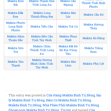
Makita Kim
Makita Thạnh Hóa
Makita Cầu
Thành Tỉnh Bình
Bôi
Tỉnh Long An
Ngang
Phước
Makita Đăk
Makita Long
Makita Bảo
Makita Cầu Kè
Đoa
Thành Đồng Nai
Lộc
Makita Phước
Makita Hương
Long Bình
Makita Tiểu Cần
Makita Trà Cú
Thủy
Phước
Makita Hàm
Makita Bến Cầu
Makita Phan
Makita Bù Đăng
Thuận Bắc
Tỉnh Tây Ninh
Thiết
Makita Châu
Makita Đất Đỏ
Makita Sơn
Makita Trảng
Thành Tỉnh Long
Bà Rịa Vũng
Trà
Bom
An
Tàu
Makita Dương
Makita Tân
Makita Bảo
Minh Châu Tỉnh
Makita Phù Cát
Thạnh
Lâm
Tây Ninh
.
This entry was posted in
Cửa Hàng Makita Bình Trị Đông
,
Đại
lý Makita Bình Trị Đông
,
Điện Cơ Makita Bình Trị Đông
,
Makita Bình Trị Đông
,
Nhà Phân Phối Makita Bình Trị Đông
,
Showroom Makita Bình Trị Đông
,
Tin tức
and tagged
Cửa