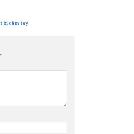
t bị cầm tay
*