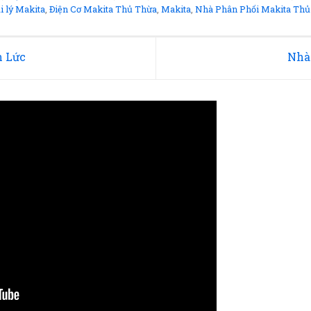
i lý Makita
,
Điện Cơ Makita Thủ Thừa
,
Makita
,
Nhà Phân Phối Makita Thủ
n Lức
Nhà