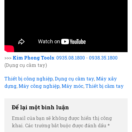
>>>
Kim Phong Tools
:
0935.08.1800
-
0938.35.1800
(Dụng cụ cầm tay)
Thiết bị công nghiệp
,
Dụng cụ cầm tay
,
Máy xây
dựng
,
Máy công nghiệp
,
Máy móc
,
Thiết bị cầm tay
Để lại một bình luận
Email của bạn sẽ không được hiển thị công
khai.
Các trường bắt buộc được đánh dấu
*