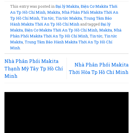
This entry was posted in
Đại lý Makita
,
Điện Cơ Makita Thới
An Tp Hồ Chí Minh
,
Makita
,
Nhà Phân Phối Makita Thới An
Tp Hồ Chí Minh
,
Tin tức
,
Tin tức Makita
,
Trung Tâm Bảo
Hành Makita Thới An Tp Hồ Chí Minh
and tagged
Đại lý
Makita
,
Điện Cơ Makita Thới An Tp Hồ Chí Minh
,
Makita
,
Nhà
Phân Phối Makita Thới An Tp Hồ Chí Minh
,
Tin tức
,
Tin tức
Makita
,
Trung Tâm Bảo Hành Makita Thới An Tp Hồ Chí
Minh
.
Nhà Phân Phối Makita
Nhà Phân Phối Makita
Thạnh Mỹ Tây Tp Hồ Chí
Thới Hòa Tp Hồ Chí Minh
Minh