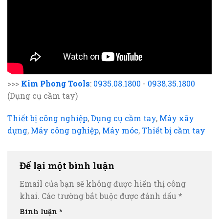
>>>
Kim Phong Tools
:
0935.08.1800
-
0938.35.1800
(Dụng cụ cầm tay)
Thiết bị công nghiệp
,
Dụng cụ cầm tay
,
Máy xây
dựng
,
Máy công nghiệp
,
Máy móc
,
Thiết bị cầm tay
Để lại một bình luận
Email của bạn sẽ không được hiển thị công
khai.
Các trường bắt buộc được đánh dấu
*
Bình luận
*