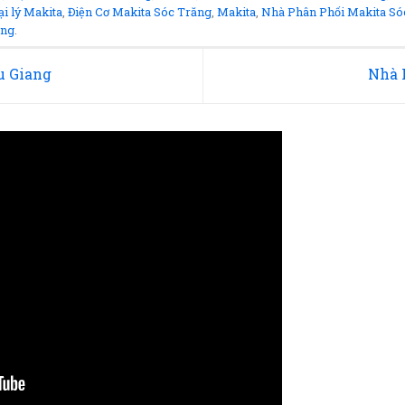
ại lý Makita
,
Điện Cơ Makita Sóc Trăng
,
Makita
,
Nhà Phân Phối Makita Só
ăng
.
u Giang
Nhà 