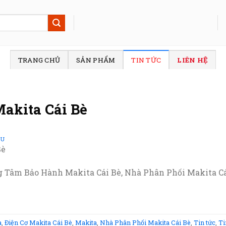
TRANG CHỦ
SẢN PHẨM
TIN TỨC
LIÊN HỆ
akita Cái Bè
SU
Bè
g Tâm Bảo Hành Makita Cái Bè, Nhà Phân Phối Makita Cái 
a
,
Điện Cơ Makita Cái Bè
,
Makita
,
Nhà Phân Phối Makita Cái Bè
,
Tin tức
,
Ti