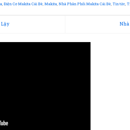
ta
,
Điện Cơ Makita Cái Bè
,
Makita
,
Nhà Phân Phối Makita Cái Bè
,
Tin tức
,
T
 Lậy
Nhà 