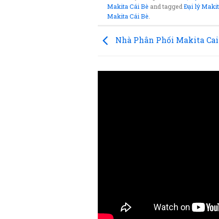
Makita Cái Bè
and tagged
Đại lý Maki
Makita Cái Bè
.
Nhà Phân Phối Makita Cai