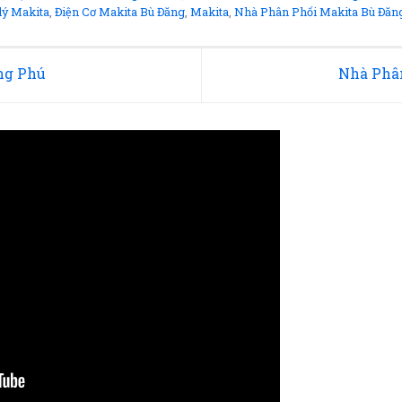
lý Makita
,
Điện Cơ Makita Bù Đăng
,
Makita
,
Nhà Phân Phối Makita Bù Đăn
ng Phú
Nhà Phâ