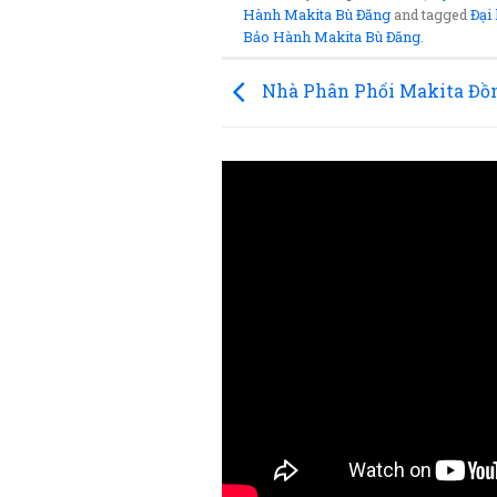
Hành Makita Bù Đăng
and tagged
Đại 
Bảo Hành Makita Bù Đăng
.
Nhà Phân Phối Makita Đồ