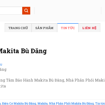
TRANG CHỦ
SẢN PHẨM
TIN TỨC
LIÊN HỆ
Makita Bù Đăng
SU
Đăng
ung Tâm Bảo Hành Makita Bù Đăng, Nhà Phân Phối Makita
ita
a
,
Điện Cơ Makita Bù Đăng
,
Makita
,
Nhà Phân Phối Makita Bù Đăng
,
Tin tứ