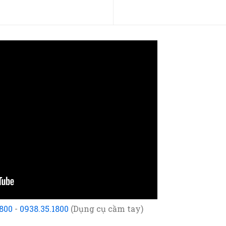
1800
-
0938.35.1800
(Dụng cụ cầm tay)