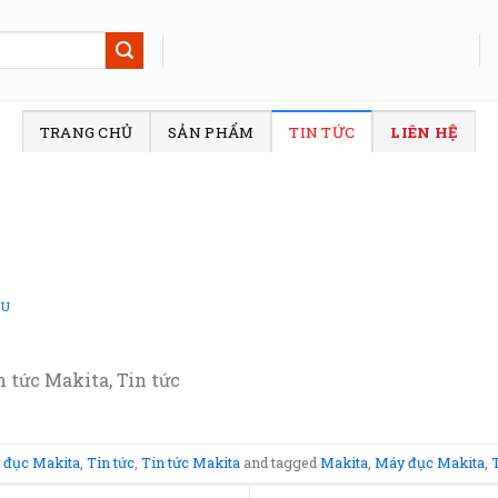
TRANG CHỦ
SẢN PHẨM
TIN TỨC
LIÊN HỆ
SU
 tức Makita, Tin tức
 đục Makita
,
Tin tức
,
Tin tức Makita
and tagged
Makita
,
Máy đục Makita
,
T