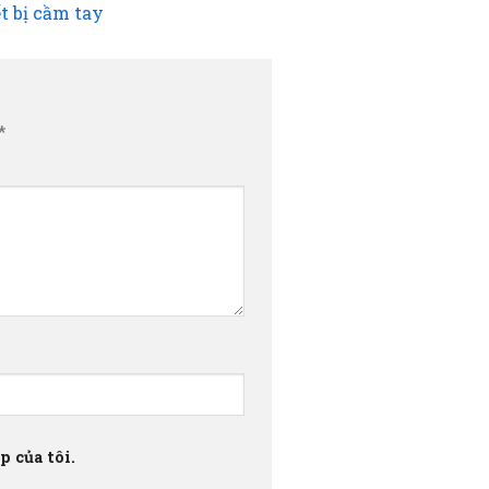
t bị cầm tay
*
 của tôi.