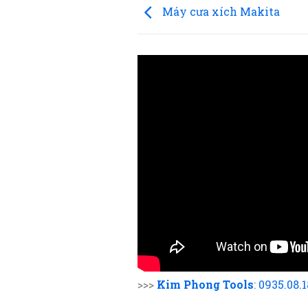
Máy cưa xích Makita
>>>
Kim Phong Tools
:
0935.08.