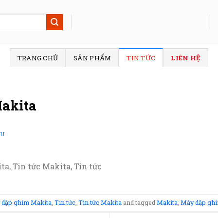
TRANG CHỦ
SẢN PHẨM
TIN TỨC
LIÊN HỆ
akita
SU
a, Tin tức Makita, Tin tức
 dập ghim Makita
,
Tin tức
,
Tin tức Makita
and tagged
Makita
,
Máy dập ghi