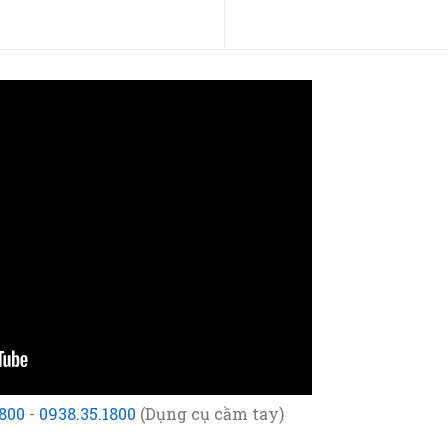
1800
-
0938.35.1800
(Dụng cụ cầm tay)