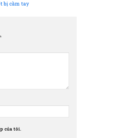
t bị cầm tay
*
 của tôi.