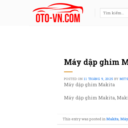
Skip
to
Tìm
kiếm:
content
Máy dập ghim M
POSTED ON
11 THÁNG 9, 2025
BY
MIT
Máy dập ghim Makita
Máy dập ghim Makita, Makit
This entry was posted in
Makita
,
Máy