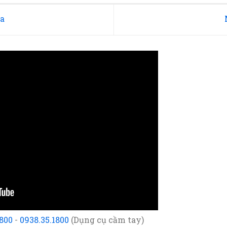
a
1800
-
0938.35.1800
(Dụng cụ cầm tay)