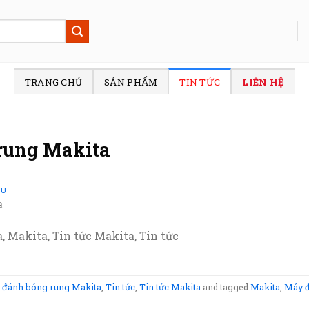
TRANG CHỦ
SẢN PHẨM
TIN TỨC
LIÊN HỆ
rung Makita
SU
a
 Makita, Tin tức Makita, Tin tức
 đánh bóng rung Makita
,
Tin tức
,
Tin tức Makita
and tagged
Makita
,
Máy đ