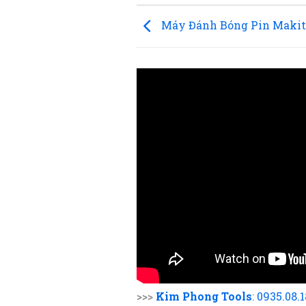
Máy Đánh Bóng Pin Makit
>>>
Kim Phong Tools
:
0935.08.