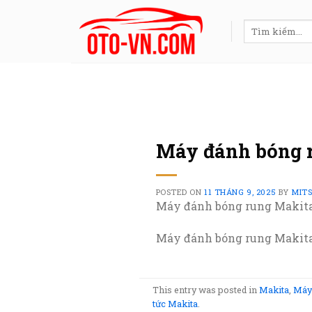
Skip
to
Tìm
kiếm:
content
Máy đánh bóng 
POSTED ON
11 THÁNG 9, 2025
BY
MIT
Máy đánh bóng rung Makit
Máy đánh bóng rung Makita,
This entry was posted in
Makita
,
Máy
tức Makita
.