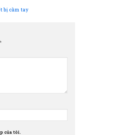
t bị cầm tay
*
 của tôi.