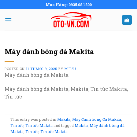
Skip
Mua Hàng: 0935.08.1800
to
content
Máy đánh bóng đá Makita
POSTED ON
11 THÁNG 9, 2025
BY
MITSU
Máy đánh bóng đá Makita
Máy đánh bóng đá Makita, Makita, Tin tức Makita,
Tin tức
This entry was posted in
Makita
,
Máy đánh bóng đá Makita
,
Tin tức
,
Tin tức Makita
and tagged
Makita
,
Máy đánh bóng đá
Makita
,
Tin tức
,
Tin tức Makita
.