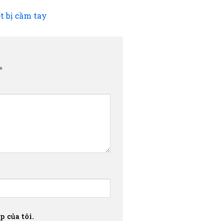
t bị cầm tay
*
 của tôi.