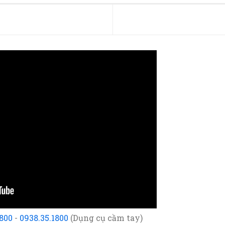
1800
-
0938.35.1800
(Dụng cụ cầm tay)