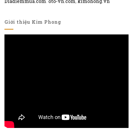
Diadiemmua.com
.
oto-vn.com
,
kimohong.vn
Giới thiệu Kim Phong