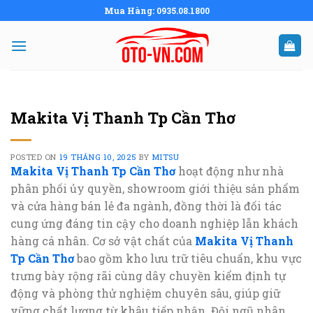
Skip
Mua Hàng: 0935.08.1800
to
content
Makita Vị Thanh Tp Cần Thơ
POSTED ON
19 THÁNG 10, 2025
BY
MITSU
Makita Vị Thanh Tp Cần Thơ
hoạt động như nhà
phân phối ủy quyền, showroom giới thiệu sản phẩm
và cửa hàng bán lẻ đa ngành, đồng thời là đối tác
cung ứng đáng tin cậy cho doanh nghiệp lẫn khách
hàng cá nhân. Cơ sở vật chất của
Makita Vị Thanh
Tp Cần Thơ
bao gồm kho lưu trữ tiêu chuẩn, khu vực
trưng bày rộng rãi cùng dây chuyền kiểm định tự
động và phòng thử nghiệm chuyên sâu, giúp giữ
vững chất lượng từ khâu tiếp nhận. Đội ngũ nhân