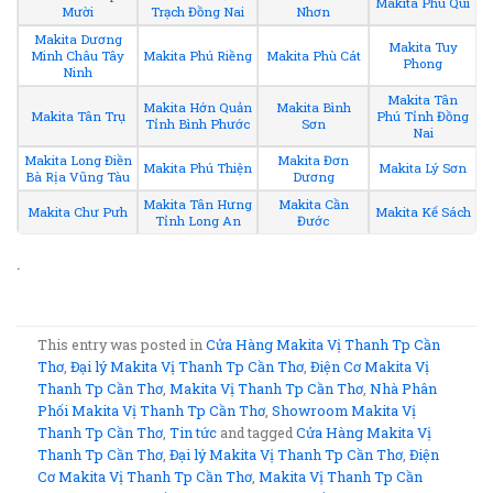
Makita Phú Quí
Mười
Trạch Đồng Nai
Nhơn
Makita Dương
Makita Tuy
Minh Châu Tây
Makita Phú Riềng
Makita Phù Cát
Phong
Ninh
Makita Tân
Makita Hớn Quản
Makita Bình
Makita Tân Trụ
Phú Tỉnh Đồng
Tỉnh Bình Phước
Sơn
Nai
Makita Long Điền
Makita Đơn
Makita Phú Thiện
Makita Lý Sơn
Bà Rịa Vũng Tàu
Dương
Makita Tân Hưng
Makita Cần
Makita Chư Pưh
Makita Kế Sách
Tỉnh Long An
Đước
.
This entry was posted in
Cửa Hàng Makita Vị Thanh Tp Cần
Thơ
,
Đại lý Makita Vị Thanh Tp Cần Thơ
,
Điện Cơ Makita Vị
Thanh Tp Cần Thơ
,
Makita Vị Thanh Tp Cần Thơ
,
Nhà Phân
Phối Makita Vị Thanh Tp Cần Thơ
,
Showroom Makita Vị
Thanh Tp Cần Thơ
,
Tin tức
and tagged
Cửa Hàng Makita Vị
Thanh Tp Cần Thơ
,
Đại lý Makita Vị Thanh Tp Cần Thơ
,
Điện
Cơ Makita Vị Thanh Tp Cần Thơ
,
Makita Vị Thanh Tp Cần