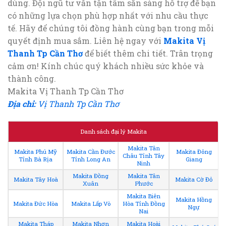
dùng. Đội ngũ tư vấn tận tâm sẵn sàng hỗ trợ để bạn
có những lựa chọn phù hợp nhất với nhu cầu thực
tế. Hãy để chúng tôi đồng hành cùng bạn trong mỗi
quyết định mua sắm. Liên hệ ngay với
Makita Vị
Thanh Tp Cần Thơ
để biết thêm chi tiết. Trân trọng
cảm ơn! Kính chúc quý khách nhiều sức khỏe và
thành công.
Makita Vị Thanh Tp Cần Thơ
Địa chỉ:
Vị Thanh Tp Cần Thơ
Danh sách đại lý Makita
Makita Tân
Makita Phú Mỹ
Makita Cần Đước
Makita Đông
Châu Tỉnh Tây
Tỉnh Bà Rịa
Tỉnh Long An
Giang
Ninh
Makita Đồng
Makita Tân
Makita Tây Hoà
Makita Cờ Đỏ
Xuân
Phước
Makita Biên
Makita Hồng
Makita Đức Hòa
Makita Lấp Vò
Hòa Tỉnh Đồng
Ngự
Nai
Makita Tháp
Makita Nhơn
Makita Hoài