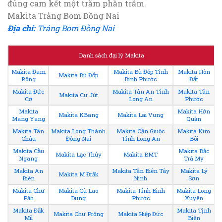
đúng cam kết một trăm phần trăm.
Makita Trảng Bom Đồng Nai
Địa chỉ:
Trảng Bom Đồng Nai
Danh sách đại lý Makita
Makita Đam
Makita Bù Đốp Tỉnh
Makita Hòn
Makita Bù Đốp
Rông
Bình Phước
Đất
Makita Đức
Makita Tân An Tỉnh
Makita Tân
Makita Cư Jút
Cơ
Long An
Phước
Makita
Makita Hớn
Makita KBang
Makita Lai Vung
Mang Yang
Quản
Makita Tân
Makita Long Thành
Makita Cần Giuộc
Makita Kim
Châu
Đồng Nai
Tỉnh Long An
Bôi
Makita Cầu
Makita Bắc
Makita Lạc Thủy
Makita BMT
Ngang
Trà My
Makita An
Makita Tân Biên Tây
Makita Lý
Makita M Đrắk
Biên
Ninh
Sơn
Makita Chư
Makita Cù Lao
Makita Tỉnh Bình
Makita Long
Păh
Dung
Phước
Xuyên
Makita Đắk
Makita Tịnh
Makita Chư Prông
Makita Hiệp Đức
Mil
Biên