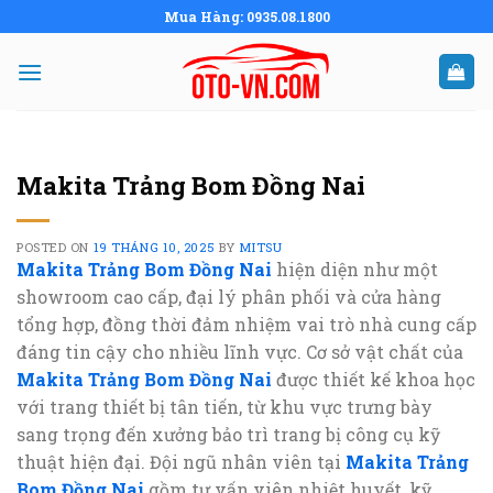
Skip
Mua Hàng: 0935.08.1800
to
content
Makita Trảng Bom Đồng Nai
POSTED ON
19 THÁNG 10, 2025
BY
MITSU
Makita Trảng Bom Đồng Nai
hiện diện như một
showroom cao cấp, đại lý phân phối và cửa hàng
tổng hợp, đồng thời đảm nhiệm vai trò nhà cung cấp
đáng tin cậy cho nhiều lĩnh vực. Cơ sở vật chất của
Makita Trảng Bom Đồng Nai
được thiết kế khoa học
với trang thiết bị tân tiến, từ khu vực trưng bày
sang trọng đến xưởng bảo trì trang bị công cụ kỹ
thuật hiện đại. Đội ngũ nhân viên tại
Makita Trảng
Bom Đồng Nai
gồm tư vấn viên nhiệt huyết, kỹ