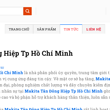
TRANG CHỦ
SẢN PHẨM
TIN TỨC
LIÊN HỆ
 Hiệp Tp Hồ Chí Minh
TSU
Hồ Chí Minh
là nhà phân phối ủy quyền, trung tâm giới 
n vị cung ứng đáng tin cậy. Về mặt cơ sở hạ tầng,
Makita
ện đại, phòng nghiệm chất lượng và dây chuyền kiểm địn
 nhân sự tại
Makita Tân Đông Hiệp Tp Hồ Chí Minh
gồm
ề cao và bộ phận hỗ trợ khách hàng thân thiện, luôn sẵ
của
Makita Tân Đông Hiệp Tp Hồ Chí Minh
rất linh hoạt