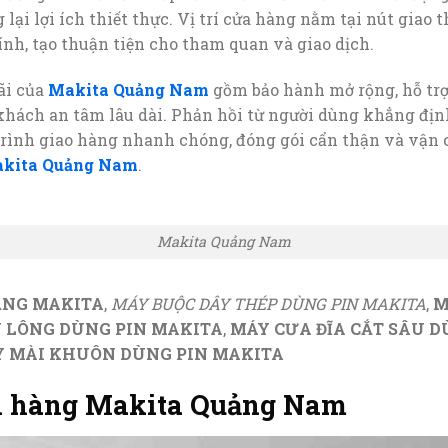
ại lợi ích thiết thực. Vị trí cửa hàng nằm tại nút giao 
ính, tạo thuận tiện cho tham quan và giao dịch.
ãi của
Makita Quảng Nam
gồm bảo hành mở rộng, hỗ trợ
p khách an tâm lâu dài. Phản hồi từ người dùng khẳng địn
trình giao hàng nhanh chóng, đóng gói cẩn thận và vận
kita Quảng Nam
.
Makita Quảng Nam
ẲNG MAKITA
,
MÁY BUỘC DÂY THÉP DÙNG PIN MAKITA
,
M
U LÔNG DÙNG PIN MAKITA
,
MÁY CƯA ĐĨA CẮT SÂU D
 MÀI KHUÔN DÙNG PIN MAKITA
 hàng Makita Quảng Nam