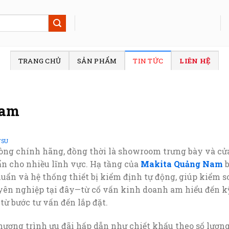
TRANG CHỦ
SẢN PHẨM
TIN TỨC
LIÊN HỆ
Nam
TSU
ng chính hãng, đồng thời là showroom trưng bày và cử
n cho nhiều lĩnh vực. Hạ tầng của
Makita Quảng Nam
b
uẩn và hệ thống thiết bị kiểm định tự động, giúp kiểm s
yên nghiệp tại đây—từ cố vấn kinh doanh am hiểu đến k
từ bước tư vấn đến lắp đặt.
ương trình ưu đãi hấp dẫn như chiết khấu theo số lượn