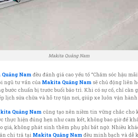
Makita Quảng Nam
a Quảng Nam
đều đánh giá cao yếu tố “Chăm sóc hậu mã
ội ngũ tư vấn của
Makita Quảng Nam
sẽ chủ động liên h
g bước chuẩn bị trước buổi bảo trì. Khi có sự cố, chỉ cần 
lịch sửa chữa và hỗ trợ tận nơi, giúp xe luôn vận hành
kita Quảng Nam
cũng tạo nên niềm tin vững chắc cho
c thực hiện đúng hẹn như cam kết, không bao giờ để khá
báo giá, không phát sinh thêm phụ phí bất ngờ. Nhiều kh
ản chi trả tại
Makita Quảng Nam
đều minh bạch và dễ k