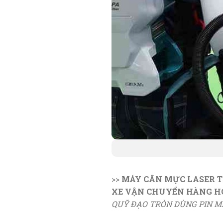
>>
MÁY CÂN MỰC LASER 
XE VẬN CHUYỂN HÀNG H
QUỸ ĐẠO TRÒN DÙNG PIN M