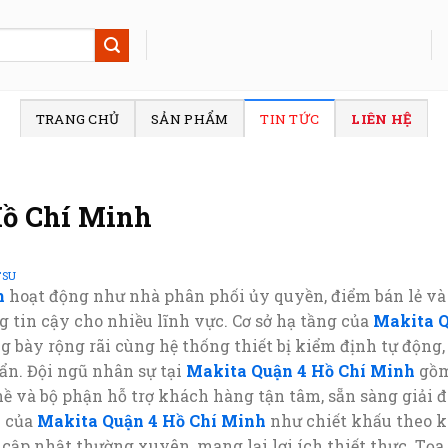
TRANG CHỦ
SẢN PHẨM
TIN TỨC
LIÊN HỆ
Hồ Chí Minh
TSU
h
hoạt động như nhà phân phối ủy quyền, điểm bán lẻ và
g tin cậy cho nhiều lĩnh vực. Cơ sở hạ tầng của
Makita Q
ng bày rộng rãi cùng hệ thống thiết bị kiểm định tự độn
ẩn. Đội ngũ nhân sự tại
Makita Quận 4 Hồ Chí Minh
gồm
hề và bộ phận hỗ trợ khách hàng tận tâm, sẵn sàng giải đ
i của
Makita Quận 4 Hồ Chí Minh
như chiết khấu theo k
cập nhật thường xuyên, mang lại lợi ích thiết thực. Tọa lạ