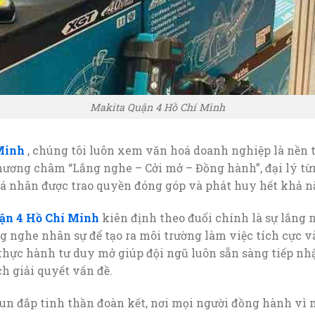
Makita Quận 4 Hồ Chí Minh
Minh
, chúng tôi luôn xem văn hoá doanh nghiệp là nền 
phương châm “Lắng nghe – Cởi mở – Đồng hành”, đại lý 
cá nhân được trao quyền đóng góp và phát huy hết khả 
ận 4 Hồ Chí Minh
kiên định theo đuổi chính là sự lắng
ng nghe nhân sự để tạo ra môi trường làm việc tích cực v
thực hành tư duy mở giúp đội ngũ luôn sẵn sàng tiếp nh
h giải quyết vấn đề.
 vun đắp tinh thần đoàn kết, nơi mọi người đồng hành vì