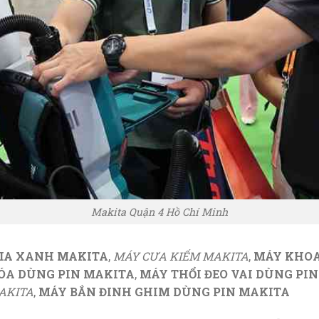
Makita Quận 4 Hồ Chí Minh
TIA XANH MAKITA
,
MÁY CƯA KIẾM MAKITA
,
MÁY KHOA
ÓA DÙNG PIN MAKITA
,
MÁY THỔI ĐEO VAI DÙNG PI
AKITA
,
MÁY BẮN ĐINH GHIM DÙNG PIN MAKITA