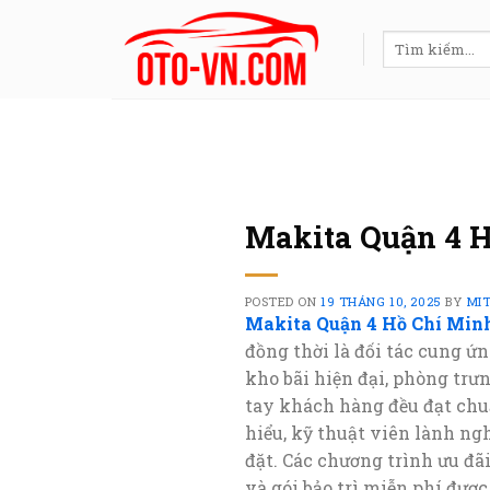
Skip
to
Tìm
kiếm:
content
Makita Quận 4 
POSTED ON
19 THÁNG 10, 2025
BY
MI
Makita Quận 4 Hồ Chí Min
đồng thời là đối tác cung ứn
kho bãi hiện đại, phòng trư
tay khách hàng đều đạt chu
hiểu, kỹ thuật viên lành ng
đặt. Các chương trình ưu đã
và gói bảo trì miễn phí được 