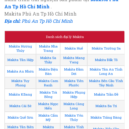
An Tp Hồ Chí Minh
.
Makita Phú An Tp Hồ Chí Minh
Địa chỉ:
Phú An Tp Hồ Chí Minh
Danh sách đại lý Makita
Makita Hương
Makita Nha
Makita Huế
Makita Trường Sa
Thủy
Trang
Makita Sa
Makita Mang
Makita Tân Hiệp
Makita Đắk Tô
Thầy
Yang
Makita Điện
Makita Đầm
Makita Tân An Tỉnh
Makita An Nhơn
Bàn
Dơi
Long An
Makita Tuy
Makita Cam
Makita Tiên
Makita Bến Cầu Tỉnh
Phong
Ranh
Phước
Tây Ninh
Makita Trà
Makita Phụng
Makita KBang
Makita Trần Đề
Bồng
Hiệp
Makita Ngọc
Makita Càng
Makita Cái Bè
Makita Ba Tri
Hiển
Long
Makita Cẩm
Makita Yên
Makita Quế Sơn
Makita Trảng Bàng
Mỹ
Thủy
Makita Tân Biên
Makita
Makita Tỉnh
Makita Tiểu Cần