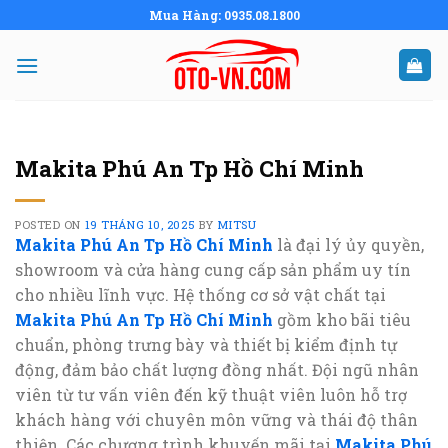
Skip
Mua Hàng: 0935.08.1800
to
content
Makita Phú An Tp Hồ Chí Minh
POSTED ON
19 THÁNG 10, 2025
BY
MITSU
Makita Phú An Tp Hồ Chí Minh
là đại lý ủy quyền,
showroom và cửa hàng cung cấp sản phẩm uy tín
cho nhiều lĩnh vực. Hệ thống cơ sở vật chất tại
Makita Phú An Tp Hồ Chí Minh
gồm kho bãi tiêu
chuẩn, phòng trưng bày và thiết bị kiểm định tự
động, đảm bảo chất lượng đồng nhất. Đội ngũ nhân
viên từ tư vấn viên đến kỹ thuật viên luôn hỗ trợ
khách hàng với chuyên môn vững và thái độ thân
thiện. Các chương trình khuyến mãi tại
Makita Phú