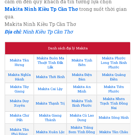
cảm ơn đến quý khách đã tin tưởng lựa chọn
Makita Ninh Kiều Tp Cần Thơ
trong suốt thời gian
qua.
Makita Ninh Kiều Tp Cần Thơ
Địa chỉ:
Ninh Kiều Tp Cần Thơ
Danh sách đại lý Makita
Makita Buôn Ma
Makita Phước
Makita Tân
Makita Tịnh
Thuột Tỉnh Đắk
Long Tỉnh Bình
Hưng
Biên
Lắk
Phước
Makita Nghĩa
Makita Điện
Makita Quảng
Makita Thới Bình
Hành
Bàn
Điền
Makita Tây
Makita An
Makita Tiên
Makita Cai Lậy
Giang
Minh
Phước
Makita Nhơn
Makita Duy
Makita Tỉnh
Makita Thạnh Trị
Trạch Tỉnh Đồng
Xuyên
Bình Phước
Nai
Makita Chư
Makita Giang
Makita Cù Lao
Makita Sông Hinh
Păh
Thành
Dung
Makita Trảng
Makita Tân
Makita Xuân Lộc
Bom Tỉnh Đồng
Makita Tân Châu
Phú Đông