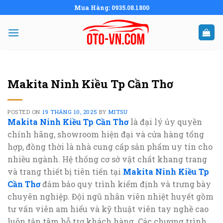
Skip
Mua Hàng: 0935.08.1800
to
content
Makita Ninh Kiều Tp Cần Thơ
POSTED ON
19 THÁNG 10, 2025
BY
MITSU
Makita Ninh Kiều Tp Cần Thơ
là đại lý ủy quyền
chính hãng, showroom hiện đại và cửa hàng tổng
hợp, đồng thời là nhà cung cấp sản phẩm uy tín cho
nhiều ngành. Hệ thống cơ sở vật chất khang trang
và trang thiết bị tiên tiến tại
Makita Ninh Kiều Tp
Cần Thơ
đảm bảo quy trình kiểm định và trưng bày
chuyên nghiệp. Đội ngũ nhân viên nhiệt huyết gồm
tư vấn viên am hiểu và kỹ thuật viên tay nghề cao
luôn tận tâm hỗ trợ khách hàng. Các chương trình