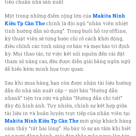
tiêu chuẩn nhà sản xuất.
Một trong những điểm cộng lớn của
Makita Ninh
Kiều Tp Cần Thơ
chính là đội ngũ “nhân viên nhiệt
tình hướng dẫn sử dụng”. Trong buổi hỗ trợ offline,
kỹ thuật viên sẽ từng bước chỉ rõ cách khởi động,
điều chỉnh các tính năng cơ bản và mẹo bảo trì định
kỳ. Mọi thao tác, từ việc kết nối nguồn đến cài đặt
tham số nâng cao, đều được diễn giải bằng ngôn ngữ
dễ hiểu kèm minh họa trực quan.
Sau khi mua hàng, bạn còn được nhận tài liệu hướng
dẫn do nhà sản xuất cấp – một bản “Hướng dẫn
nhanh” tiện tra cứu và phần “Hướng dẫn chi tiết”
đầy đủ hình ảnh. Tuy nhiên, chính sự kết hợp giữa
tài liệu in và huấn luyện trực tiếp của nhân viên tại
Makita Ninh Kiều Tp Cần Thơ
mới giúp khách hàng
cảm thấy “rất hài lòng”. Họ bày tỏ sự an tâm khi biết
có người đồng hành, giải đáp thắc mắc ngay lập tức