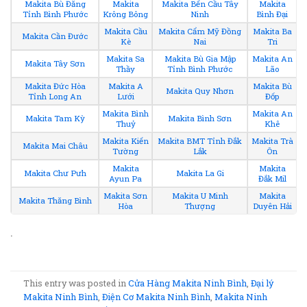
Makita Bù Đăng
Makita
Makita Bến Cầu Tây
Makita
Tỉnh Bình Phước
Krông Bông
Ninh
Bình Đại
Makita Cầu
Makita Cẩm Mỹ Đồng
Makita Ba
Makita Cần Đước
Kè
Nai
Tri
Makita Sa
Makita Bù Gia Mập
Makita An
Makita Tây Sơn
Thầy
Tỉnh Bình Phước
Lão
Makita Đức Hòa
Makita A
Makita Bù
Makita Quy Nhơn
Tỉnh Long An
Lưới
Đốp
Makita Bình
Makita An
Makita Tam Kỳ
Makita Bình Sơn
Thuỷ
Khê
Makita Kiến
Makita BMT Tỉnh Đắk
Makita Trà
Makita Mai Châu
Tường
Lắk
Ôn
Makita
Makita
Makita Chư Pưh
Makita La Gi
Ayun Pa
Đắk Mil
Makita Sơn
Makita U Minh
Makita
Makita Thăng Bình
Hòa
Thượng
Duyên Hải
.
This entry was posted in
Cửa Hàng Makita Ninh Bình
,
Đại lý
Makita Ninh Bình
,
Điện Cơ Makita Ninh Bình
,
Makita Ninh