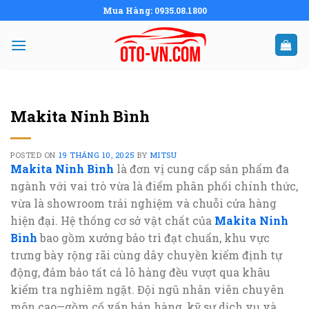
Skip
Mua Hàng: 0935.08.1800
to
content
Makita Ninh Bình
POSTED ON
19 THÁNG 10, 2025
BY
MITSU
Makita Ninh Bình
là đơn vị cung cấp sản phẩm đa
ngành với vai trò vừa là điểm phân phối chính thức,
vừa là showroom trải nghiệm và chuỗi cửa hàng
hiện đại. Hệ thống cơ sở vật chất của
Makita Ninh
Bình
bao gồm xưởng bảo trì đạt chuẩn, khu vực
trưng bày rộng rãi cùng dây chuyền kiểm định tự
động, đảm bảo tất cả lô hàng đều vượt qua khâu
kiểm tra nghiêm ngặt. Đội ngũ nhân viên chuyên
môn cao—gồm cố vấn bán hàng, kỹ sư dịch vụ và