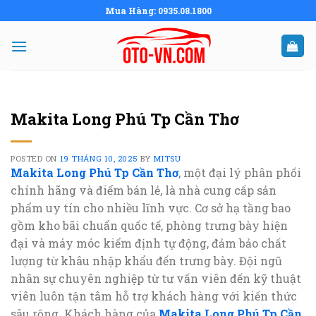
Skip
Mua Hàng: 0935.08.1800
to
content
Makita Long Phú Tp Cần Thơ
POSTED ON
19 THÁNG 10, 2025
BY
MITSU
Makita Long Phú Tp Cần Thơ
, một đại lý phân phối
chính hãng và điểm bán lẻ, là nhà cung cấp sản
phẩm uy tín cho nhiều lĩnh vực. Cơ sở hạ tầng bao
gồm kho bãi chuẩn quốc tế, phòng trưng bày hiện
đại và máy móc kiểm định tự động, đảm bảo chất
lượng từ khâu nhập khẩu đến trưng bày. Đội ngũ
nhân sự chuyên nghiệp từ tư vấn viên đến kỹ thuật
viên luôn tận tâm hỗ trợ khách hàng với kiến thức
sâu rộng. Khách hàng của
Makita Long Phú Tp Cần