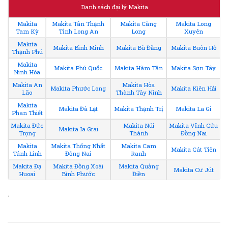
Danh sách đại lý Makita
Makita
Makita Tân Thạnh
Makita Càng
Makita Long
Tam Kỳ
Tỉnh Long An
Long
Xuyên
Makita
Makita Bình Minh
Makita Bù Đăng
Makita Buôn Hồ
Thạnh Phú
Makita
Makita Phú Quốc
Makita Hàm Tân
Makita Sơn Tây
Ninh Hòa
Makita An
Makita Hòa
Makita Phước Long
Makita Kiên Hải
Lão
Thành Tây Ninh
Makita
Makita Đà Lạt
Makita Thạnh Trị
Makita La Gi
Phan Thiết
Makita Đức
Makita Núi
Makita Vĩnh Cửu
Makita Ia Grai
Trọng
Thành
Đồng Nai
Makita
Makita Thống Nhất
Makita Cam
Makita Cát Tiên
Tánh Linh
Đồng Nai
Ranh
Makita Đạ
Makita Đồng Xoài
Makita Quảng
Makita Cư Jút
Huoai
Bình Phước
Điền
.