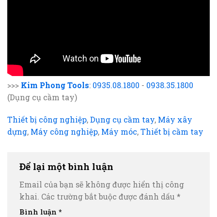
>>>
Kim Phong Tools
:
0935.08.1800
-
0938.35.1800
(Dụng cụ cầm tay)
Thiết bị công nghiệp
,
Dụng cụ cầm tay
,
Máy xây
dựng
,
Máy công nghiệp
,
Máy móc
,
Thiết bị cầm tay
Để lại một bình luận
Email của bạn sẽ không được hiển thị công
khai.
Các trường bắt buộc được đánh dấu
*
Bình luận
*