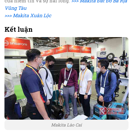
của niềm tin và sự hài lòng.
>>> Makita Đất Đỏ Bà Rịa
Vũng Tàu
>>> Makita Xuân Lộc
Kết luận
Makita Lào Cai