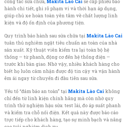
công tác sửa chữa,
Makita Lào Cai
sẽ cấp phiếu bảo
hành chi tiết, ghi rõ phạm vi và thời hạn áp dụng,
giúp chủ xe hoàn toàn yên tâm về chất lượng linh
kiện và độ ổn định của phương tiện.
Quy trình bảo hành sau sửa chữa tại
Makita Lào Cai
tuân thủ nghiêm ngặt tiêu chuẩn an toàn của nhà
sản xuất. Kỹ thuật viên kiểm tra lại toàn bộ hệ
thống — từ phanh, động cơ đến hệ thống điện —
trước khi bàn giao. Nhờ vậy, nhiều khách hàng cho
biết họ luôn cảm nhận được độ tin cậy và vận hành
êm ái ngay từ chuyến đi đầu tiên sau sửa.
Yếu tố “đảm bảo an toàn” tại
Makita Lào Cai
không
chỉ đến từ linh kiện chính hãng mà còn nhờ quy
trình thử nghiệm hậu sửa: test lái, đo áp suất phanh
và kiểm tra chỗ nối điện. Kết quả này được báo cáo
trực tiếp cho khách hàng, tạo sự minh bạch và nâng
cao trải nghiệm dịch vụ.