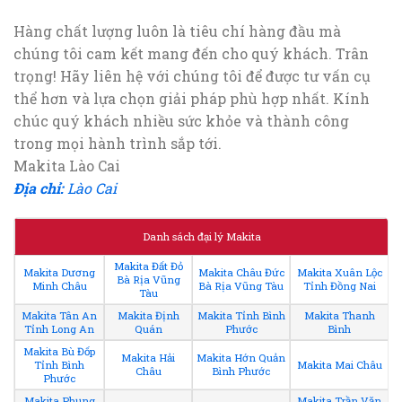
Hàng chất lượng luôn là tiêu chí hàng đầu mà
chúng tôi cam kết mang đến cho quý khách. Trân
trọng! Hãy liên hệ với chúng tôi để được tư vấn cụ
thể hơn và lựa chọn giải pháp phù hợp nhất. Kính
chúc quý khách nhiều sức khỏe và thành công
trong mọi hành trình sắp tới.
Makita Lào Cai
Địa chỉ:
Lào Cai
Danh sách đại lý Makita
Makita Đất Đỏ
Makita Dương
Makita Châu Đức
Makita Xuân Lộc
Bà Rịa Vũng
Minh Châu
Bà Rịa Vũng Tàu
Tỉnh Đồng Nai
Tàu
Makita Tân An
Makita Định
Makita Tỉnh Bình
Makita Thanh
Tỉnh Long An
Quán
Phước
Bình
Makita Bù Đốp
Makita Hải
Makita Hớn Quản
Tỉnh Bình
Makita Mai Châu
Châu
Bình Phước
Phước
Makita Phụng
Makita Trần Văn