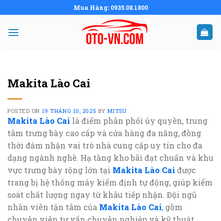
Skip
Mua Hàng: 0935.08.1800
to
content
Makita Lào Cai
POSTED ON
19 THÁNG 10, 2025
BY
MITSU
Makita Lào Cai
là điểm phân phối ủy quyền, trung
tâm trưng bày cao cấp và cửa hàng đa năng, đồng
thời đảm nhận vai trò nhà cung cấp uy tín cho đa
dạng ngành nghề. Hạ tầng kho bãi đạt chuẩn và khu
vực trưng bày rộng lớn tại
Makita Lào Cai
được
trang bị hệ thống máy kiểm định tự động, giúp kiểm
soát chất lượng ngay từ khâu tiếp nhận. Đội ngũ
nhân viên tận tâm của
Makita Lào Cai
, gồm
chuyên viên tư vấn chuyên nghiệp và kỹ thuật