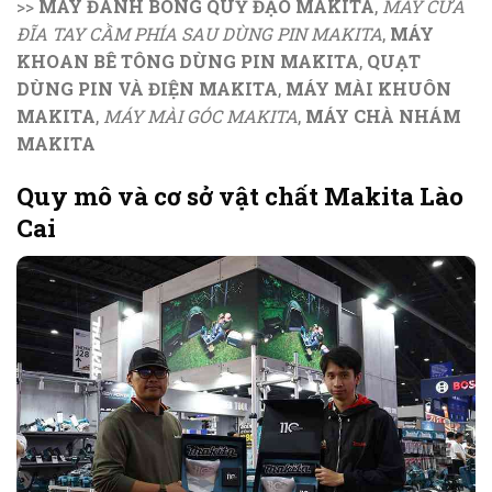
>>
MÁY ĐÁNH BÓNG QUỸ ĐẠO MAKITA
,
MÁY CƯA
ĐĨA TAY CẦM PHÍA SAU DÙNG PIN MAKITA
,
MÁY
KHOAN BÊ TÔNG DÙNG PIN MAKITA
,
QUẠT
DÙNG PIN VÀ ĐIỆN MAKITA
,
MÁY MÀI KHUÔN
MAKITA
,
MÁY MÀI GÓC MAKITA
,
MÁY CHÀ NHÁM
MAKITA
Quy mô và cơ sở vật chất Makita Lào
Cai