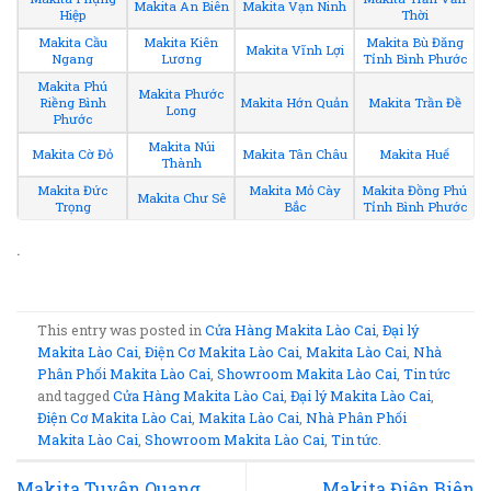
Makita An Biên
Makita Vạn Ninh
Hiệp
Thời
Makita Cầu
Makita Kiên
Makita Bù Đăng
Makita Vĩnh Lợi
Ngang
Lương
Tỉnh Bình Phước
Makita Phú
Makita Phước
Riềng Bình
Makita Hớn Quản
Makita Trần Đề
Long
Phước
Makita Núi
Makita Cờ Đỏ
Makita Tân Châu
Makita Huế
Thành
Makita Đức
Makita Mỏ Cày
Makita Đồng Phú
Makita Chư Sê
Trọng
Bắc
Tỉnh Bình Phước
.
This entry was posted in
Cửa Hàng Makita Lào Cai
,
Đại lý
Makita Lào Cai
,
Điện Cơ Makita Lào Cai
,
Makita Lào Cai
,
Nhà
Phân Phối Makita Lào Cai
,
Showroom Makita Lào Cai
,
Tin tức
and tagged
Cửa Hàng Makita Lào Cai
,
Đại lý Makita Lào Cai
,
Điện Cơ Makita Lào Cai
,
Makita Lào Cai
,
Nhà Phân Phối
Makita Lào Cai
,
Showroom Makita Lào Cai
,
Tin tức
.
Makita Tuyên Quang
Makita Điện Biên