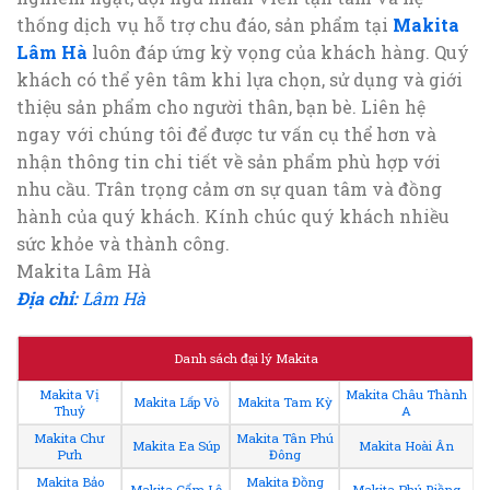
thống dịch vụ hỗ trợ chu đáo, sản phẩm tại
Makita
Lâm Hà
luôn đáp ứng kỳ vọng của khách hàng. Quý
khách có thể yên tâm khi lựa chọn, sử dụng và giới
thiệu sản phẩm cho người thân, bạn bè. Liên hệ
ngay với chúng tôi để được tư vấn cụ thể hơn và
nhận thông tin chi tiết về sản phẩm phù hợp với
nhu cầu. Trân trọng cảm ơn sự quan tâm và đồng
hành của quý khách. Kính chúc quý khách nhiều
sức khỏe và thành công.
Makita Lâm Hà
Địa chỉ:
Lâm Hà
Danh sách đại lý Makita
Makita Vị
Makita Châu Thành
Makita Lấp Vò
Makita Tam Kỳ
Thuỷ
A
Makita Chư
Makita Tân Phú
Makita Ea Súp
Makita Hoài Ân
Pưh
Đông
Makita Bảo
Makita Đồng
Makita Cẩm Lệ
Makita Phú Riềng