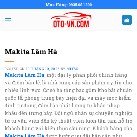
Skip
Mua Hàng: 0935.08.1800
to
content
Makita Lâm Hà
POSTED ON
19 THÁNG 10, 2025
BY
MITSU
Makita Lâm Hà
, một đại lý phân phối chính hãng
và điểm bán lẻ, là nhà cung cấp sản phẩm uy tín cho
nhiều lĩnh vực. Cơ sở hạ tầng bao gồm kho bãi chuẩn
quốc tế, phòng trưng bày hiện đại và máy móc kiểm
định tự động, đảm bảo chất lượng từ khâu nhập
khẩu đến trưng bày. Đội ngũ nhân sự chuyên nghiệp
từ tư vấn viên đến kỹ thuật viên luôn tận tâm hỗ trợ
khách hàng với kiến thức sâu rộng. Khách hàng của
Makita Lâm Hà
được hưởng ưu đãi hấp dẫn như