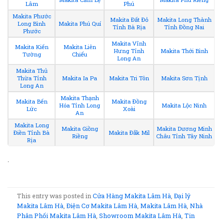
Lâm
Phú
Makita Phước
Makita Đất Đỏ
Makita Long Thành
Long Bình
Makita Phú Quí
Tỉnh Bà Rịa
Tỉnh Đồng Nai
Phước
Makita Vĩnh
Makita Kiến
Makita Liên
Hưng Tỉnh
Makita Thới Bình
Tường
Chiểu
Long An
Makita Thủ
Thừa Tỉnh
Makita Ia Pa
Makita Tri Tôn
Makita Sơn Tịnh
Long An
Makita Thạnh
Makita Bến
Makita Đồng
Hóa Tỉnh Long
Makita Lộc Ninh
Lức
Xoài
An
Makita Long
Makita Giồng
Makita Dương Minh
Điền Tỉnh Bà
Makita Đắk Mil
Riềng
Châu Tỉnh Tây Ninh
Rịa
.
This entry was posted in
Cửa Hàng Makita Lâm Hà
,
Đại lý
Makita Lâm Hà
,
Điện Cơ Makita Lâm Hà
,
Makita Lâm Hà
,
Nhà
Phân Phối Makita Lâm Hà
,
Showroom Makita Lâm Hà
,
Tin