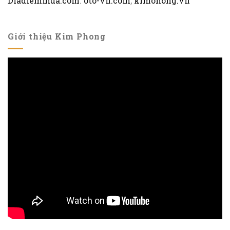
Diadiemmua.com
.
oto-vn.com
,
kimohong.vn
Giới thiệu Kim Phong