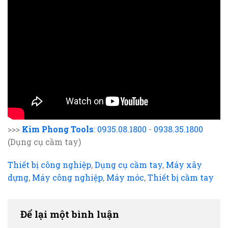
>>>
Kim Phong Tools
:
0935.08.1800
-
0938.35.1800
(Dụng cụ cầm tay)
Thiết bị công nghiệp
,
Dụng cụ cầm tay
,
Máy xây
dựng
,
Máy công nghiệp
,
Máy móc
,
Thiết bị cầm tay
Để lại một bình luận