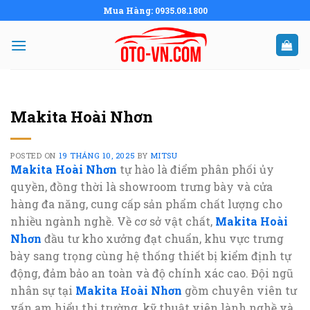
Skip
Mua Hàng: 0935.08.1800
to
content
Makita Hoài Nhơn
POSTED ON
19 THÁNG 10, 2025
BY
MITSU
Makita Hoài Nhơn
tự hào là điểm phân phối ủy
quyền, đồng thời là showroom trưng bày và cửa
hàng đa năng, cung cấp sản phẩm chất lượng cho
nhiều ngành nghề. Về cơ sở vật chất,
Makita Hoài
Nhơn
đầu tư kho xưởng đạt chuẩn, khu vực trưng
bày sang trọng cùng hệ thống thiết bị kiểm định tự
động, đảm bảo an toàn và độ chính xác cao. Đội ngũ
nhân sự tại
Makita Hoài Nhơn
gồm chuyên viên tư
vấn am hiểu thị trường, kỹ thuật viên lành nghề và