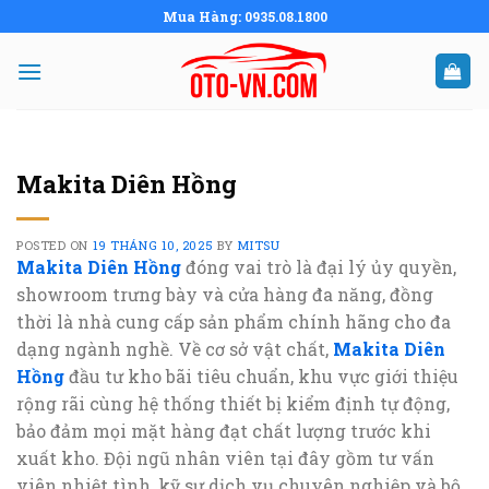
Skip
Mua Hàng: 0935.08.1800
to
content
Makita Diên Hồng
POSTED ON
19 THÁNG 10, 2025
BY
MITSU
Makita Diên Hồng
đóng vai trò là đại lý ủy quyền,
showroom trưng bày và cửa hàng đa năng, đồng
thời là nhà cung cấp sản phẩm chính hãng cho đa
dạng ngành nghề. Về cơ sở vật chất,
Makita Diên
Hồng
đầu tư kho bãi tiêu chuẩn, khu vực giới thiệu
rộng rãi cùng hệ thống thiết bị kiểm định tự động,
bảo đảm mọi mặt hàng đạt chất lượng trước khi
xuất kho. Đội ngũ nhân viên tại đây gồm tư vấn
viên nhiệt tình, kỹ sư dịch vụ chuyên nghiệp và bộ