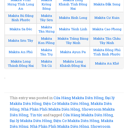
Hưng Tỉnh Long
Krông
Khánh Tỉnh Đồng
Makita Đắk Song
An
Bông
Nai
Makita Bù Đăng
Makita
Makita Bình Long
Makita Cư Kuin
Bình Phước
Tây Sơn
Makita
Makita Sa Đéc
Makita Tánh Linh
Makita Cao Phong
Tân Hưng
Makita
Makita Trảng Bàng
Makita Tân Châu
Makita Sơn Tây
Kon Plông
Tây Ninh
Tây Ninh
Makita
Makita Đồng Phú
Makita An Phú
Makita Ayun Pa
Tân Trụ
Tỉnh Bình Phước
Makita Long
Makita
Makita Long
Makita An Khê
Thành Đồng Nai
Trà Cú
Khánh Đồng Nai
.
This entry was posted in
Cửa Hàng Makita Diên Hồng
,
Đại lý
Makita Diên Hồng
,
Điện Cơ Makita Diên Hồng
,
Makita Diên
Hồng
,
Nhà Phân Phối Makita Diên Hồng
,
Showroom Makita
Diên Hồng
,
Tin tức
and tagged
Cửa Hàng Makita Diên Hồng
,
Đại lý Makita Diên Hồng
,
Điện Cơ Makita Diên Hồng
,
Makita
Diên Hồng
,
Nhà Phân Phối Makita Diên Hồng
,
Showroom