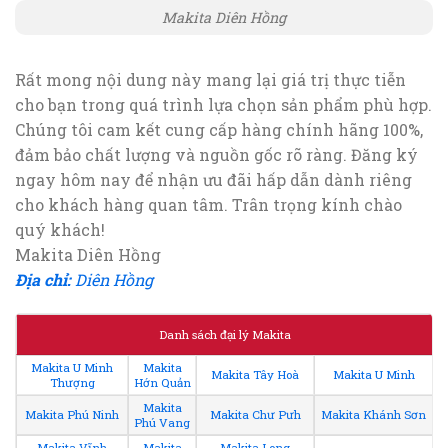
Makita Diên Hồng
Rất mong nội dung này mang lại giá trị thực tiễn
cho bạn trong quá trình lựa chọn sản phẩm phù hợp.
Chúng tôi cam kết cung cấp hàng chính hãng 100%,
đảm bảo chất lượng và nguồn gốc rõ ràng. Đăng ký
ngay hôm nay để nhận ưu đãi hấp dẫn dành riêng
cho khách hàng quan tâm. Trân trọng kính chào
quý khách!
Makita Diên Hồng
Địa chỉ:
Diên Hồng
Danh sách đại lý Makita
Makita U Minh
Makita
Makita Tây Hoà
Makita U Minh
Thượng
Hớn Quản
Makita
Makita Phú Ninh
Makita Chư Pưh
Makita Khánh Sơn
Phú Vang
Makita Vĩnh
Makita
Makita Long