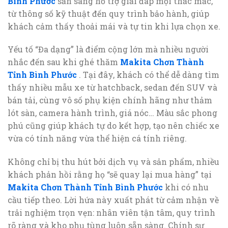
Bình Phước
sẵn sàng hỗ trợ giải đáp mọi thắc mắc,
từ thông số kỹ thuật đến quy trình bảo hành, giúp
khách cảm thấy thoải mái và tự tin khi lựa chọn xe.
Yếu tố “Đa dạng” là điểm cộng lớn mà nhiều người
nhắc đến sau khi ghé thăm
Makita Chơn Thành
Tỉnh Bình Phước
. Tại đây, khách có thể dễ dàng tìm
thấy nhiều mẫu xe từ hatchback, sedan đến SUV và
bán tải, cùng vô số phụ kiện chính hãng như thảm
lót sàn, camera hành trình, giá nóc… Màu sắc phong
phú cũng giúp khách tự do kết hợp, tạo nên chiếc xe
vừa có tính năng vừa thể hiện cá tính riêng.
Không chỉ bị thu hút bởi dịch vụ và sản phẩm, nhiều
khách phản hồi rằng họ “sẽ quay lại mua hàng” tại
Makita Chơn Thành Tỉnh Bình Phước
khi có nhu
cầu tiếp theo. Lời hứa này xuất phát từ cảm nhận về
trải nghiệm trọn vẹn: nhân viên tận tâm, quy trình
rõ ràng và kho phụ tùng luôn sẵn sàng. Chính sự