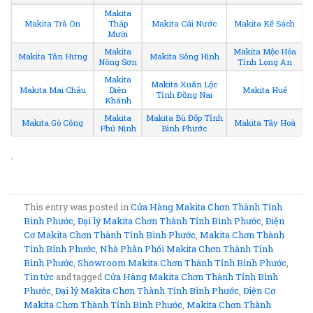
Makita
Makita Trà Ôn
Tháp
Makita Cái Nước
Makita Kế Sách
Mười
Makita
Makita Mộc Hóa
Makita Tân Hưng
Makita Sông Hinh
Nông Sơn
Tỉnh Long An
Makita
Makita Xuân Lộc
Makita Mai Châu
Diên
Makita Huế
Tỉnh Đồng Nai
Khánh
Makita
Makita Bù Đốp Tỉnh
Makita Gò Công
Makita Tây Hoà
Phú Ninh
Bình Phước
.
This entry was posted in
Cửa Hàng Makita Chơn Thành Tỉnh
Bình Phước
,
Đại lý Makita Chơn Thành Tỉnh Bình Phước
,
Điện
Cơ Makita Chơn Thành Tỉnh Bình Phước
,
Makita Chơn Thành
Tỉnh Bình Phước
,
Nhà Phân Phối Makita Chơn Thành Tỉnh
Bình Phước
,
Showroom Makita Chơn Thành Tỉnh Bình Phước
,
Tin tức
and tagged
Cửa Hàng Makita Chơn Thành Tỉnh Bình
Phước
,
Đại lý Makita Chơn Thành Tỉnh Bình Phước
,
Điện Cơ
Makita Chơn Thành Tỉnh Bình Phước
,
Makita Chơn Thành