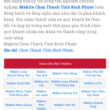
đến hàng hoá uy tín cùng trải nghiệm chuyên
nghiệp,
Makita Chơn Thành Tỉnh Bình Phước
luôn
đồng hành và lắng nghe mọi nhu cầu từ phía khách
hàng. Xin chân thành cảm ơn quý khách đã theo
dõi và ủng hộ trong suốt thời gian qua. Kính chúc
quý khách nhiều sức khỏe và thành công trong
cuộc sống.
Makita Chơn Thành Tỉnh Bình Phước
Địa chỉ:
Chơn Thành Tỉnh Bình Phước
Danh sách đại lý Makita
Makita Long
Makita
Makita Phú Mỹ
Makita Tam Nông
Khánh Đồng Nai
Tuy Hoà
Tỉnh Bà Rịa
Makita An
Makita Long Khánh
Makita Buôn Đôn
Makita Ia Pa
Lão
Tỉnh Đồng Nai
Makita Nhơn Trạch
Makita
Makita Tân Châu
Makita Hương Trà
Tỉnh Đồng Nai
Cao Lãnh
Tây Ninh
Makita
Makita Khánh
Makita Nam Giang
Đơn
Makita Tam Kỳ
Vĩnh
Dương