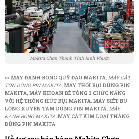
Makita Chơn Thành Tỉnh Bình Phước
>>
MÁY ĐÁNH BÓNG QUỸ ĐẠO MAKITA
,
MÁY CẮT
TÔN DÙNG PIN MAKITA
,
MÁY THỔI BỤI DÙNG PIN
MAKITA
,
MÁY KHOAN BÊ TÔNG 3 CHỨC NĂNG
VỚI HỆ THỐNG HÚT BỤI MAKITA
,
MÁY SIẾT BU
LÔNG XUYÊN TÂM DÙNG PIN MAKITA
,
MÁY
ĐÁNH BÓNG MAKITA
,
MÁY CẮT KIM LOẠI THẲNG
DÙNG PIN MAKITA
Hỗ trợ sau bán hàng Makita Chơn