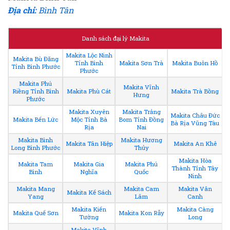
Địa chỉ:
Bình Tân
Danh sách đại lý Makita
Makita Lộc Ninh
Makita Bù Đăng
Tỉnh Bình
Makita Sơn Trà
Makita Buôn Hồ
Tỉnh Bình Phước
Phước
Makita Phú
Makita Vĩnh
Riềng Tỉnh Bình
Makita Phù Cát
Makita Trà Bồng
Hưng
Phước
Makita Xuyên
Makita Trảng
Makita Châu Đức
Makita Bến Lức
Mộc Tỉnh Bà
Bom Tỉnh Đồng
Bà Rịa Vũng Tàu
Rịa
Nai
Makita Bình
Makita Hương
Makita Tân Hiệp
Makita An Khê
Long Bình Phước
Thủy
Makita Hòa
Makita Tam
Makita Gia
Makita Phú
Thành Tỉnh Tây
Bình
Nghĩa
Quốc
Ninh
Makita Mang
Makita Cam
Makita Vân
Makita Kế Sách
Yang
Lâm
Canh
Makita Kiến
Makita Càng
Makita Quế Sơn
Makita Kon Rẫy
Tường
Long
Makita Vĩnh