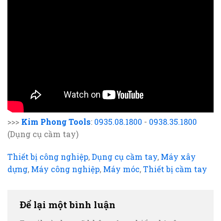
>>>
Kim Phong Tools
:
0935.08.1800
-
0938.35.1800
(Dụng cụ cầm tay)
Thiết bị công nghiệp
,
Dụng cụ cầm tay
,
Máy xây
dựng
,
Máy công nghiệp
,
Máy móc
,
Thiết bị cầm tay
Để lại một bình luận