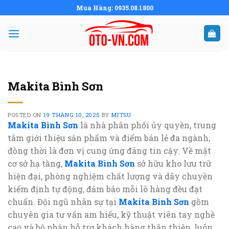
Skip
Mua Hàng: 0935.08.1800
to
content
Makita Bình Sơn
POSTED ON
19 THÁNG 10, 2025
BY
MITSU
Makita Bình Sơn
là nhà phân phối ủy quyền, trung
tâm giới thiệu sản phẩm và điểm bán lẻ đa ngành,
đồng thời là đơn vị cung ứng đáng tin cậy. Về mặt
cơ sở hạ tầng,
Makita Bình Sơn
sở hữu kho lưu trữ
hiện đại, phòng nghiệm chất lượng và dây chuyền
kiểm định tự động, đảm bảo mỗi lô hàng đều đạt
chuẩn. Đội ngũ nhân sự tại
Makita Bình Sơn
gồm
chuyên gia tư vấn am hiểu, kỹ thuật viên tay nghề
cao và bộ phận hỗ trợ khách hàng thân thiện, luôn