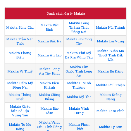
Danh sách đại lý Makita
Makita Long
Makita Bắc
Makita Sông Cầu
Thành Tỉnh
Makita Núi Thành
Bình
Đồng Nai
Makita Trần Văn
Makita Gò Công
Makita Đắk Hà
Makita Lai Vung
Thời
Tây
Makita Buôn Ma
Makita Phong
Makita Phú Mỹ
Makita An Lão
Thuột Tỉnh Đắk
Điền
Bà Rịa Vũng Tàu
Lắk
Makita Cần
Makita Long
Makita Vị Thuỷ
Giuộc Tỉnh Long
Makita Bù Đăng
An Tây Ninh
An
Makita Cẩm Mỹ
Makita Diên
Makita U Minh
Makita Phú Thiện
Đồng Nai
Khánh
Thượng
Makita Thống
Makita Giồng
Makita Krông
Makita Mỹ Tho
Nhất
Riềng
Năng
Makita Châu
Makita Bảo
Makita Vĩnh
Đức Bà Rịa
Makita Tam Bình
Lâm
Hưng
Vũng Tàu
Makita Vĩnh
Makita Tu Mơ
Makita Phan
Cửu Tỉnh Đồng
Makita Lý Sơn
Rông
Thiết