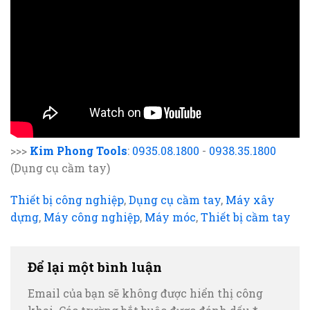
>>>
Kim Phong Tools
:
0935.08.1800
-
0938.35.1800
(Dụng cụ cầm tay)
Thiết bị công nghiệp
,
Dụng cụ cầm tay
,
Máy xây
dựng
,
Máy công nghiệp
,
Máy móc
,
Thiết bị cầm tay
Để lại một bình luận
Email của bạn sẽ không được hiển thị công