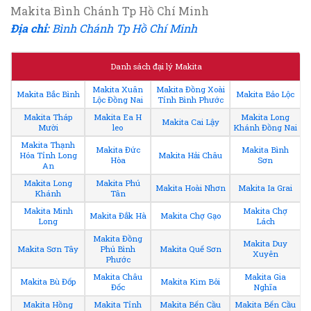
Makita Bình Chánh Tp Hồ Chí Minh
Địa chỉ:
Bình Chánh Tp Hồ Chí Minh
Danh sách đại lý Makita
Makita Xuân
Makita Đồng Xoài
Makita Bắc Bình
Makita Bảo Lộc
Lộc Đồng Nai
Tỉnh Bình Phước
Makita Tháp
Makita Ea H
Makita Long
Makita Cai Lậy
Mười
leo
Khánh Đồng Nai
Makita Thạnh
Makita Đức
Makita Bình
Hóa Tỉnh Long
Makita Hải Châu
Hòa
Sơn
An
Makita Long
Makita Phú
Makita Hoài Nhơn
Makita Ia Grai
Khánh
Tân
Makita Minh
Makita Chợ
Makita Đắk Hà
Makita Chợ Gạo
Long
Lách
Makita Đồng
Makita Duy
Makita Sơn Tây
Phú Bình
Makita Quế Sơn
Xuyên
Phước
Makita Châu
Makita Gia
Makita Bù Đốp
Makita Kim Bôi
Đốc
Nghĩa
Makita Hồng
Makita Tỉnh
Makita Bến Cầu
Makita Bến Cầu