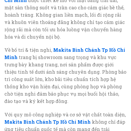
Chí Minh
được thiết kế mở với mặt bằng trải dài,
mặt sàn thông suốt và trần cao cho cảm giác bề thế,
hoành tráng. Không gian liền mạch, lối đi rộng rãi
và khuôn viên thoáng đãng không chỉ tạo cảm giác
rộng rãi mà còn tối ưu hóa luồng vận chuyển hàng
hóa và di chuyển nội bộ.
Về bố trí & tiện nghi,
Makita Bình Chánh Tp Hồ Chí
Minh
trang bị showroom sang trọng và khu vực
trưng bày khang trang, nơi sản phẩm được giới
thiệu tinh tế dưới ánh sáng chuyên dụng. Phòng bảo
trì công suất lớn, kho bãi tiêu chuẩn tích hợp hệ
thống kho vận hiện đại, cùng phòng họp và phòng
chờ tiện nghi đảm bảo phục vụ mọi buổi hội thảo,
đào tạo và ký kết hợp đồng.
Với quy mô công nghiệp và cơ sở vật chất toàn diện,
Makita Bình Chánh Tp Hồ Chí Minh
không chỉ đáp
ứng tiêu chuẩn quốc tế mà còn mang đến trải