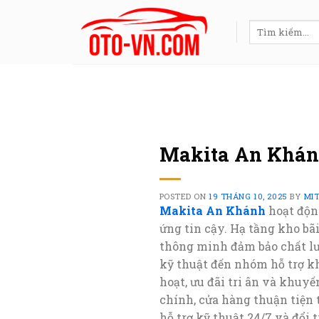
Skip
to
Tìm
kiếm:
content
Makita An Khá
POSTED ON
19 THÁNG 10, 2025
BY
MI
Makita An Khánh
hoạt độn
ứng tin cậy. Hạ tầng kho bã
thông minh đảm bảo chất lư
kỹ thuật đến nhóm hỗ trợ kh
hoạt, ưu đãi tri ân và khuyế
chính, cửa hàng thuận tiện 
hỗ trợ kỹ thuật 24/7 và đổi