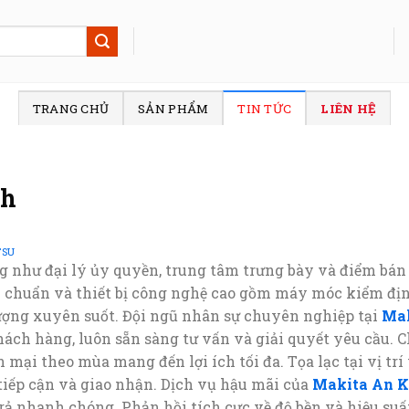
TRANG CHỦ
SẢN PHẨM
TIN TỨC
LIÊN HỆ
nh
TSU
g như đại lý ủy quyền, trung tâm trưng bày và điểm bán 
i chuẩn và thiết bị công nghệ cao gồm máy móc kiểm địn
ợng xuyên suốt. Đội ngũ nhân sự chuyên nghiệp tại
Ma
ách hàng, luôn sẵn sàng tư vấn và giải quyết yêu cầu. C
n mại theo mùa mang đến lợi ích tối đa. Tọa lạc tại vị t
tiếp cận và giao nhận. Dịch vụ hậu mãi của
Makita An 
 trả nhanh chóng. Phản hồi tích cực về độ bền và hiệu s