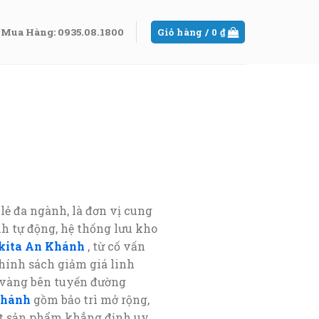
Mua Hàng: 0935.08.1800
Giỏ hàng /
0
₫
lẻ đa ngành, là đơn vị cung
h tự động, hệ thống lưu kho
kita An Khánh
, từ cố vấn
hính sách giảm giá linh
rí vàng bên tuyến đường
Khánh
gồm bảo trì mở rộng,
uất sản phẩm khẳng định uy