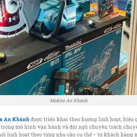
Makita An Khánh
a An Khánh
được triển khai theo hướng linh hoạt, hiệu
 trong mô hình vận hành và đội ngũ chuyên trách chuy
ối linh hoạt theo từng nhu cầu cụ thể – từ khách hàng 