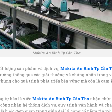
Makita An Bình Tp Cần Thơ
ất lượng sản phẩm và dịch vụ,
Makita An Bình Tp Cần 
 trường thông qua các giải thưởng và chứng nhận trong 
hứng cho quá trình phát triển bền vững mà còn là cam k
g tự hào là việc
Makita An Bình Tp Cần Thơ
nhận chứng
, công nhận hệ thống dịch vụ, quy trình vận hành và ch
à bước đệm quan trọng giúp đại lý củng cố niềm tin với