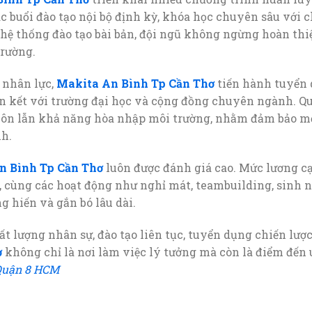
 buổi đào tạo nội bộ định kỳ, khóa học chuyên sâu với c
 hệ thống đào tạo bài bản, đội ngũ không ngừng hoàn th
trường.
 nhân lực,
Makita An Bình Tp Cần Thơ
tiến hành tuyển
ên kết với trường đại học và cộng đồng chuyên ngành. Q
ôn lẫn khả năng hòa nhập môi trường, nhằm đảm bảo mỗ
nh.
n Bình Tp Cần Thơ
luôn được đánh giá cao. Mức lương c
, cùng các hoạt động như nghỉ mát, teambuilding, sinh 
 hiến và gắn bó lâu dài.
t lượng nhân sự, đào tạo liên tục, tuyển dụng chiến lược
ơ
không chỉ là nơi làm việc lý tưởng mà còn là điểm đến
Quận 8 HCM