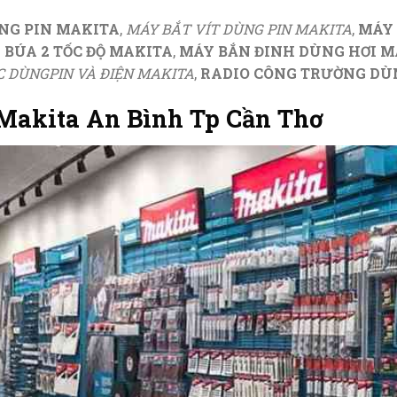
NG PIN MAKITA
,
MÁY BẮT VÍT DÙNG PIN MAKITA
,
MÁY 
BÚA 2 TỐC ĐỘ MAKITA
,
MÁY BẮN ĐINH DÙNG HƠI M
 DÙNGPIN VÀ ĐIỆN MAKITA
,
RADIO CÔNG TRƯỜNG DÙN
Makita An Bình Tp Cần Thơ