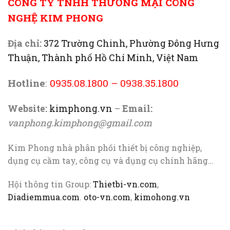
CÔNG TY TNHH THƯƠNG MẠI CÔNG
NGHỆ KIM PHONG
Địa chỉ:
372 Trường Chinh, Phường Đông Hưng
Thuận, Thành phố Hồ Chí Minh, Việt Nam
Hotline
:
0935.08.1800
–
0938.35.1800
Website:
kimphong.vn
–
Email:
vanphong.kimphong@gmail.com
Kim Phong nhà phân phối thiết bị công nghiệp,
dụng cụ cầm tay, công cụ và dụng cụ chính hãng…
Hội thông tin Group:
Thietbi-vn.com
,
Diadiemmua.com
.
oto-vn.com
,
kimohong.vn