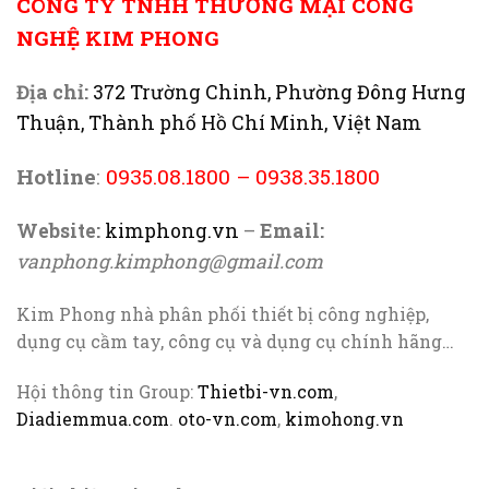
CÔNG TY TNHH THƯƠNG MẠI CÔNG
NGHỆ KIM PHONG
Địa chỉ:
372 Trường Chinh, Phường Đông Hưng
Thuận, Thành phố Hồ Chí Minh, Việt Nam
Hotline
:
0935.08.1800
–
0938.35.1800
Website:
kimphong.vn
–
Email:
vanphong.kimphong@gmail.com
Kim Phong nhà phân phối thiết bị công nghiệp,
dụng cụ cầm tay, công cụ và dụng cụ chính hãng…
Hội thông tin Group:
Thietbi-vn.com
,
Diadiemmua.com
.
oto-vn.com
,
kimohong.vn