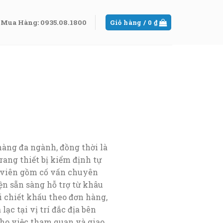
Mua Hàng: 0935.08.1800
Giỏ hàng /
0
₫
àng đa ngành, đồng thời là
rang thiết bị kiểm định tự
n viên gồm cố vấn chuyên
n sẵn sàng hỗ trợ từ khâu
i chiết khấu theo đơn hàng,
ạc tại vị trí đắc địa bên
ho việc tham quan và giao