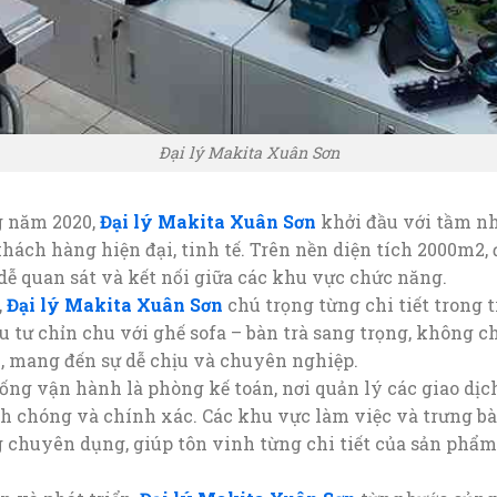
Đại lý Makita Xuân Sơn
g năm 2020,
Đại lý Makita Xuân Sơn
khởi đầu với tầm n
ách hàng hiện đại, tinh tế. Trên nền diện tích 2000m2, đ
dễ quan sát và kết nối giữa các khu vực chức năng.
,
Đại lý Makita Xuân Sơn
chú trọng từng chi tiết trong
 tư chỉn chu với ghế sofa – bàn trà sang trọng, không c
, mang đến sự dễ chịu và chuyên nghiệp.
ống vận hành là phòng kế toán, nơi quản lý các giao dị
h chóng và chính xác. Các khu vực làm việc và trưng bà
g chuyên dụng, giúp tôn vinh từng chi tiết của sản phẩm