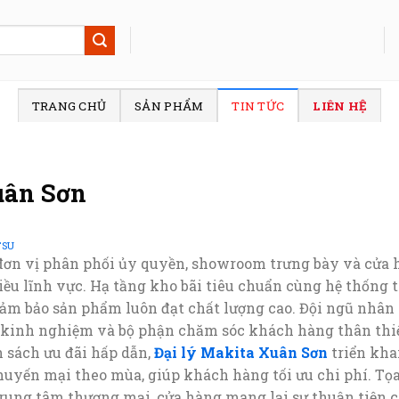
TRANG CHỦ
SẢN PHẨM
TIN TỨC
LIÊN HỆ
uân Sơn
TSU
đơn vị phân phối ủy quyền, showroom trưng bày và cửa h
ều lĩnh vực. Hạ tầng kho bãi tiêu chuẩn cùng hệ thống t
ảm bảo sản phẩm luôn đạt chất lượng cao. Đội ngũ nhâ
 kinh nghiệm và bộ phận chăm sóc khách hàng thân thiệ
h sách ưu đãi hấp dẫn,
Đại lý Makita Xuân Sơn
triển kha
yến mại theo mùa, giúp khách hàng tối ưu chi phí. Tọa l
rung tâm thương mại, cửa hàng mang lại sự thuận tiện c