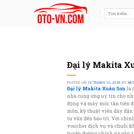
Skip
to
Tìm
kiếm:
content
Đại lý Makita X
POSTED ON
19 THÁNG 10, 2025
BY
MI
Đại lý Makita Xuân Sơn
là 
nhà cung ứng uy tín cho nhi
động và máy móc tân tiến đ
môn, kỹ thuật viên dày dặn
tư vấn đến bảo trì. Với chín
voucher dịch vụ và chuỗi khu
tuyến đường chính và gần t