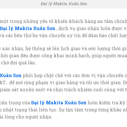
Đại lý Makita Xuân Sơn
một trong những yếu tố khiến khách hàng an tâm chính 
Đại lý Makita Xuân Sơn
, dịch vụ giao nhận luôn được 
 và các bên thứ ba vận chuyển uy tín để đảm bảo chất lượ
xác nhận, hệ thống sẽ lên lịch giao và ước lượng thời g
hời gian đều được công khai minh bạch, giúp người mu
chờ đợi quá lâu.
 Xuân Sơn
phối hợp chặt chẽ với các đơn vị vận chuyển
&T… để mở rộng phạm vi giao hàng và tối ưu thời gian. D
giám sát xuyên suốt và chịu trách nhiệm cuối cùng với 
 cẩn trọng của
Đại lý Makita Xuân Sơn
luôn kiểm tra kỹ
p nhật trạng thái liên tục. Sự tận tâm trong từng khâu nh
ài lòng cho người nhận.