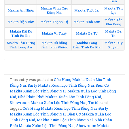
Tiên
Makita Vĩnh Cửu
Makita Tân
Makita An Nhơn
Makita Thới Lai
Đồng Nai
Lạc
Makita Tân
Makita Điện Bàn
Makita Thạnh Trị
Makita Bình Sơn
Phú Đông
Makita Đất Đỏ
Makita Ba
Makita Vị Thuỷ
Makita Ba Tơ
Tỉnh Bà Rịa
Tri
Makita Tân Hưng
Makita Bù Đăng
Makita Long
Makita Duy
Tỉnh Long An
Tỉnh Bình Phước
Điền Tỉnh Bà Rịa
Xuyên
.
This entry was posted in
Cửa Hàng Makita Xuân Lộc Tỉnh
Đồng Nai
,
Đại lý Makita Xuân Lộc Tỉnh Đồng Nai
,
Điện Cơ
Makita Xuân Lộc Tỉnh Đồng Nai
,
Makita Xuân Lộc Tỉnh Đồng
Nai
,
Nhà Phân Phối Makita Xuân Lộc Tỉnh Đồng Nai
,
Showroom Makita Xuân Lộc Tỉnh Đồng Nai
,
Tin tức
and
tagged
Cửa Hàng Makita Xuân Lộc Tỉnh Đồng Nai
,
Đại lý
Makita Xuân Lộc Tỉnh Đồng Nai
,
Điện Cơ Makita Xuân Lộc
Tỉnh Đồng Nai
,
Makita Xuân Lộc Tỉnh Đồng Nai
,
Nhà Phân
Phối Makita Xuân Lộc Tỉnh Đồng Nai
,
Showroom Makita