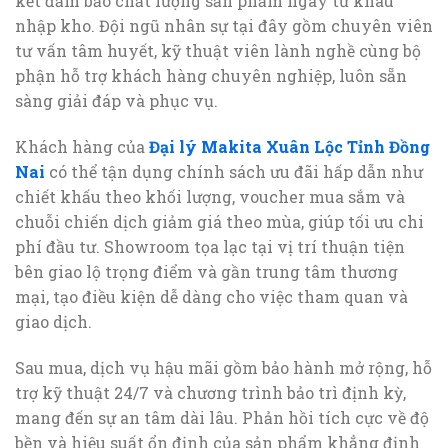
kết đảm bảo chất lượng sản phẩm ngay từ khâu
nhập kho. Đội ngũ nhân sự tại đây gồm chuyên viên
tư vấn tâm huyết, kỹ thuật viên lành nghề cùng bộ
phận hỗ trợ khách hàng chuyên nghiệp, luôn sẵn
sàng giải đáp và phục vụ.
Khách hàng của
Đại lý Makita Xuân Lộc Tỉnh Đồng
Nai
có thể tận dụng chính sách ưu đãi hấp dẫn như
chiết khấu theo khối lượng, voucher mua sắm và
chuỗi chiến dịch giảm giá theo mùa, giúp tối ưu chi
phí đầu tư. Showroom tọa lạc tại vị trí thuận tiện
bên giao lộ trọng điểm và gần trung tâm thương
mại, tạo điều kiện dễ dàng cho việc tham quan và
giao dịch.
Sau mua, dịch vụ hậu mãi gồm bảo hành mở rộng, hỗ
trợ kỹ thuật 24/7 và chương trình bảo trì định kỳ,
mang đến sự an tâm dài lâu. Phản hồi tích cực về độ
bền và hiệu suất ổn định của sản phẩm khẳng định