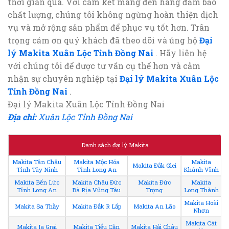
thời gian qua. Với cam kết mang đến hàng đảm bảo
chất lượng, chúng tôi không ngừng hoàn thiện dịch
vụ và mở rộng sản phẩm để phục vụ tốt hơn. Trân
trọng cảm ơn quý khách đã theo dõi và ủng hộ
Đại
lý Makita Xuân Lộc Tỉnh Đồng Nai
. Hãy liên hệ
với chúng tôi để được tư vấn cụ thể hơn và cảm
nhận sự chuyên nghiệp tại
Đại lý Makita Xuân Lộc
Tỉnh Đồng Nai
.
Đại lý Makita Xuân Lộc Tỉnh Đồng Nai
Địa chỉ:
Xuân Lộc Tỉnh Đồng Nai
Danh sách đại lý Makita
Makita Tân Châu
Makita Mộc Hóa
Makita
Makita Đắk Glei
Tỉnh Tây Ninh
Tỉnh Long An
Khánh Vĩnh
Makita Bến Lức
Makita Châu Đức
Makita Đức
Makita
Tỉnh Long An
Bà Rịa Vũng Tàu
Trọng
Long Thành
Makita Hoài
Makita Sa Thầy
Makita Đắk R Lấp
Makita An Lão
Nhơn
Makita Cát
Makita Ia Grai
Makita Tiểu Cần
Makita Hải Châu