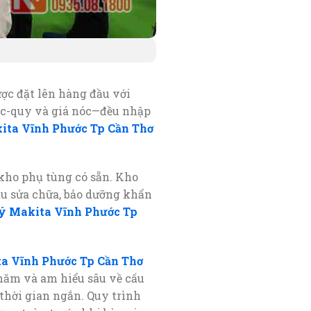
ợc đặt lên hàng đầu với
 ắc-quy và giá nóc—đều nhập
kita Vĩnh Phước Tp Cần Thơ
kho phụ tùng có sẵn. Kho
cầu sửa chữa, bảo dưỡng khẩn
lý Makita Vĩnh Phước Tp
ta Vĩnh Phước Tp Cần Thơ
 năm và am hiểu sâu về cấu
 thời gian ngắn. Quy trình