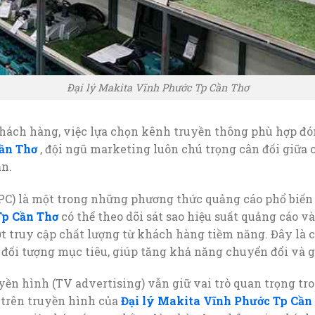
Đại lý Makita Vĩnh Phước Tp Cần Thơ
hách hàng, việc lựa chọn kênh truyền thông phù hợp đón
ần Thơ
, đội ngũ marketing luôn chú trọng cân đối giữa 
ận.
PC) là một trong những phương thức quảng cáo phổ biến t
Tp Cần Thơ
có thể theo dõi sát sao hiệu suất quảng cáo v
ợt truy cập chất lượng từ khách hàng tiềm năng. Đây là c
õ đối tượng mục tiêu, giúp tăng khả năng chuyển đổi và 
yền hình (TV advertising) vẫn giữ vai trò quan trọng t
 trên truyền hình của
Đại lý Makita Vĩnh Phước Tp Cần