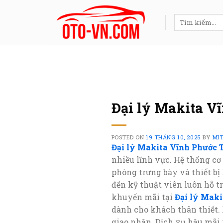
Skip
to
Tìm
kiếm:
content
Đại lý Makita V
POSTED ON
19 THÁNG 10, 2025
BY
MI
Đại lý Makita Vĩnh Phước 
nhiều lĩnh vực. Hệ thống cơ 
phòng trưng bày và thiết bị
đến kỹ thuật viên luôn hỗ 
khuyến mãi tại
Đại lý Maki
dành cho khách thân thiết. 
giao nhận. Dịch vụ hậu mãi v