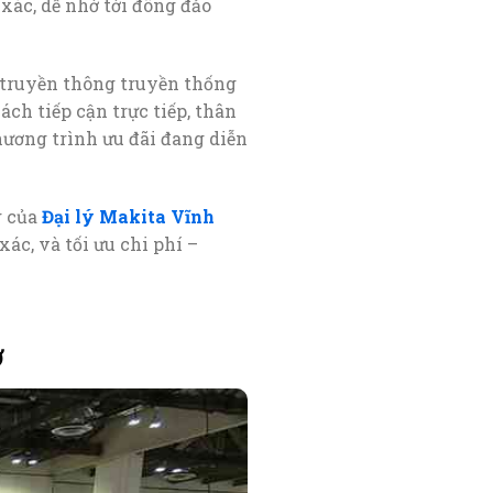
xác, dễ nhớ tới đông đảo
n truyền thông truyền thống
ách tiếp cận trực tiếp, thân
hương trình ưu đãi đang diễn
g của
Đại lý Makita Vĩnh
ác, và tối ưu chi phí –
ơ