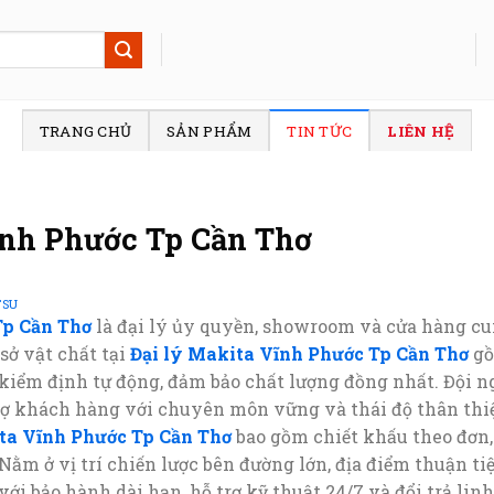
TRANG CHỦ
SẢN PHẨM
TIN TỨC
LIÊN HỆ
ĩnh Phước Tp Cần Thơ
TSU
Tp Cần Thơ
là đại lý ủy quyền, showroom và cửa hàng cu
sở vật chất tại
Đại lý Makita Vĩnh Phước Tp Cần Thơ
gồ
 kiểm định tự động, đảm bảo chất lượng đồng nhất. Đội n
trợ khách hàng với chuyên môn vững và thái độ thân thi
ta Vĩnh Phước Tp Cần Thơ
bao gồm chiết khấu theo đơn,
Nằm ở vị trí chiến lược bên đường lớn, địa điểm thuận ti
ới bảo hành dài hạn, hỗ trợ kỹ thuật 24/7 và đổi trả lin