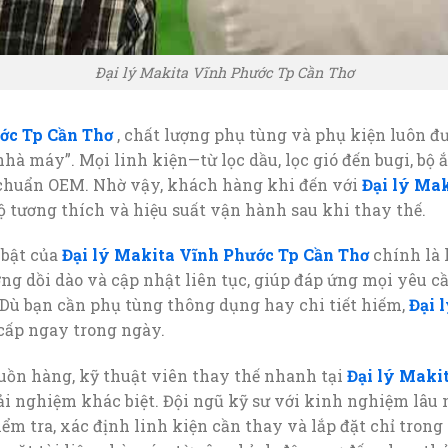
Đại lý Makita Vĩnh Phước Tp Cần Thơ
ớc Tp Cần Thơ
, chất lượng phụ tùng và phụ kiện luôn đư
à máy”. Mọi linh kiện—từ lọc dầu, lọc gió đến bugi, bộ
chuẩn OEM. Nhờ vậy, khách hàng khi đến với
Đại lý Ma
độ tương thích và hiệu suất vận hành sau khi thay thế.
 bật của
Đại lý Makita Vĩnh Phước Tp Cần Thơ
chính là 
ượng dồi dào và cập nhật liên tục, giúp đáp ứng mọi yêu 
 Dù bạn cần phụ tùng thông dụng hay chi tiết hiếm,
Đại 
cấp ngay trong ngày.
ồn hàng, kỹ thuật viên thay thế nhanh tại
Đại lý Maki
ải nghiệm khác biệt. Đội ngũ kỹ sư với kinh nghiệm lâu
ểm tra, xác định linh kiện cần thay và lắp đặt chỉ trong