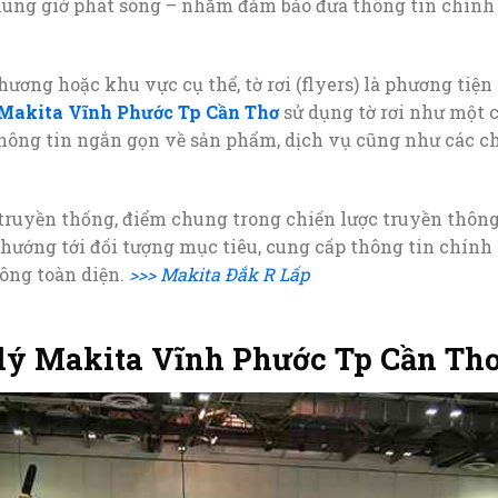
hung giờ phát sóng – nhằm đảm bảo đưa thông tin chính 
ơng hoặc khu vực cụ thể, tờ rơi (flyers) là phương tiệ
 Makita Vĩnh Phước Tp Cần Thơ
sử dụng tờ rơi như một c
hông tin ngắn gọn về sản phẩm, dịch vụ cũng như các c
 truyền thống, điểm chung trong chiến lược truyền thôn
 hướng tới đối tượng mục tiêu, cung cấp thông tin chính x
ông toàn diện.
>>> Makita Đắk R Lấp
i lý Makita Vĩnh Phước Tp Cần Th