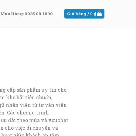
Mua Hàng: 0935.08.1800
Giỏ hàng /
0
₫
ng cấp sản phẩm uy tín cho
m kho bãi tiêu chuẩn,
gũ nhân viên từ tư vấn viên
ện. Các chương trình
 ưu đãi theo mùa và voucher
ện cho việc di chuyển và
h hoạt giúp khách an tâm.