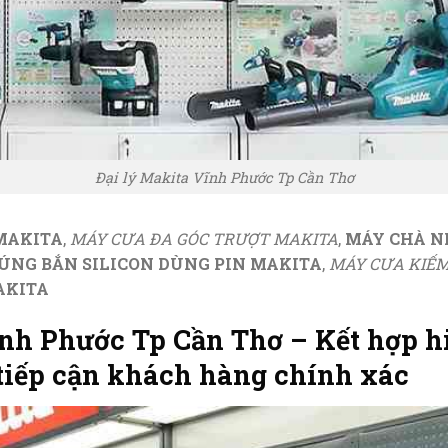
Đại lý Makita Vĩnh Phước Tp Cần Thơ
 MAKITA
,
MÁY CƯA ĐA GÓC TRƯỢT MAKITA
,
MÁY CHÀ N
ÚNG BẮN SILICON DÙNG PIN MAKITA
,
MÁY CƯA KIẾM
AKITA
ĩnh Phước Tp Cần Thơ – Kết hợp h
 tiếp cận khách hàng chính xác