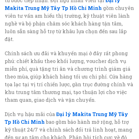
từ bước tiếp nhận. Đội ngũ nhân viên tại
Đại lý
Makita Trung Mỹ Tây Tp Hồ Chí Minh
gồm chuyên
viên tư vấn am hiểu thị trường, kỹ thuật viên lành
nghề và bộ phận chăm sóc khách hàng tận tâm,
luôn sẵn sàng hỗ trợ từ khâu lựa chọn đến sau lắp
đặt.
Chính sách ưu đãi và khuyến mại ở đây rất phong
phú: chiết khấu theo khối lượng, voucher dịch vụ
miễn phí, quà tặng tri ân và chương trình giảm giá
theo mùa, giúp khách hàng tối ưu chi phí. Cửa hàng
tọa lạc tại vị trí chiến lược, gần trục đường chính và
khu trung tâm thương mại, tạo thuận lợi cho việc
tham quan, giao dịch và vận chuyển.
Dịch vụ hậu mãi của
Đại lý Makita Trung Mỹ Tây
Tp Hồ Chí Minh
bao gồm bảo hành mở rộng, hỗ trợ
kỹ thuật 24/7 và chính sách đổi trả linh hoạt, mang
đến sự an tâm cho khách. Phản hồi tích cực về độ