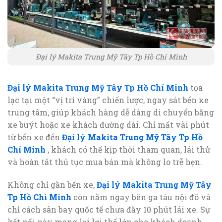
Đại lý Makita Trung Mỹ Tây Tp Hồ Chí Minh
Đại lý Makita Trung Mỹ Tây Tp Hồ Chí Minh
tọa
lạc tại một “vị trí vàng” chiến lược, ngay sát bến xe
trung tâm, giúp khách hàng dễ dàng di chuyển bằng
xe buýt hoặc xe khách đường dài. Chỉ mất vài phút
từ bến xe đến
Đại lý Makita Trung Mỹ Tây Tp Hồ
Chí Minh
, khách có thể kịp thời tham quan, lái thử
và hoàn tất thủ tục mua bán mà không lo trễ hẹn.
Không chỉ gần bến xe,
Đại lý Makita Trung Mỹ Tây
Tp Hồ Chí Minh
còn nằm ngay bên ga tàu nội đô và
chỉ cách sân bay quốc tế chưa đầy 10 phút lái xe. Sự
kết nối này mang lại lợi thế lớn cho khách doanh