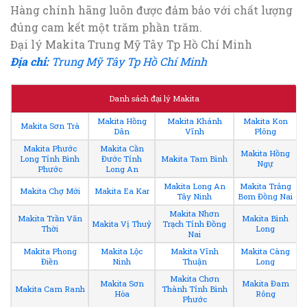
Hàng chính hãng luôn được đảm bảo với chất lượng
đúng cam kết một trăm phần trăm.
Đại lý Makita Trung Mỹ Tây Tp Hồ Chí Minh
Địa chỉ:
Trung Mỹ Tây Tp Hồ Chí Minh
Danh sách đại lý Makita
Makita Hồng
Makita Khánh
Makita Kon
Makita Sơn Trà
Dân
Vĩnh
Plông
Makita Phước
Makita Cần
Makita Hồng
Long Tỉnh Bình
Đước Tỉnh
Makita Tam Bình
Ngự
Phước
Long An
Makita Long An
Makita Trảng
Makita Chợ Mới
Makita Ea Kar
Tây Ninh
Bom Đồng Nai
Makita Nhơn
Makita Trần Văn
Makita Bình
Makita Vị Thuỷ
Trạch Tỉnh Đồng
Thời
Long
Nai
Makita Phong
Makita Lộc
Makita Vĩnh
Makita Càng
Điền
Ninh
Thuận
Long
Makita Chơn
Makita Sơn
Makita Đam
Makita Cam Ranh
Thành Tỉnh Bình
Hòa
Rông
Phước