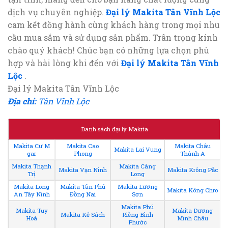
dịch vụ chuyên nghiệp.
Đại lý Makita Tân Vĩnh Lộc
cam kết đồng hành cùng khách hàng trong mọi nhu
cầu mua sắm và sử dụng sản phẩm. Trân trọng kính
chào quý khách! Chúc bạn có những lựa chọn phù
hợp và hài lòng khi đến với
Đại lý Makita Tân Vĩnh
Lộc
.
Đại lý Makita Tân Vĩnh Lộc
Địa chỉ:
Tân Vĩnh Lộc
Danh sách đại lý Makita
Makita Cư M
Makita Cao
Makita Châu
Makita Lai Vung
gar
Phong
Thành A
Makita Thạnh
Makita Càng
Makita Vạn Ninh
Makita Krông Pắc
Trị
Long
Makita Long
Makita Tân Phú
Makita Lương
Makita Kông Chro
An Tây Ninh
Đồng Nai
Sơn
Makita Phú
Makita Tuy
Makita Dương
Makita Kế Sách
Riềng Bình
Hoà
Minh Châu
Phước