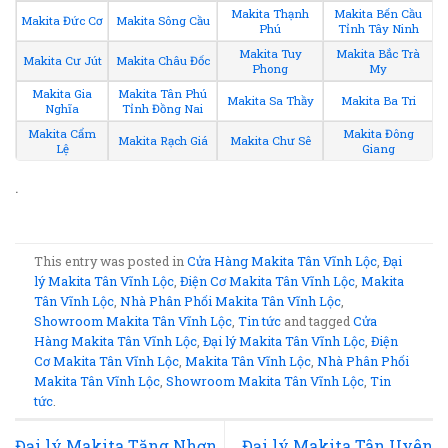
Makita Thạnh
Makita Bến Cầu
Makita Đức Cơ
Makita Sông Cầu
Phú
Tỉnh Tây Ninh
Makita Tuy
Makita Bắc Trà
Makita Cư Jút
Makita Châu Đốc
Phong
My
Makita Gia
Makita Tân Phú
Makita Sa Thầy
Makita Ba Tri
Nghĩa
Tỉnh Đồng Nai
Makita Cẩm
Makita Đông
Makita Rạch Giá
Makita Chư Sê
Lệ
Giang
.
This entry was posted in
Cửa Hàng Makita Tân Vĩnh Lộc
,
Đại
lý Makita Tân Vĩnh Lộc
,
Điện Cơ Makita Tân Vĩnh Lộc
,
Makita
Tân Vĩnh Lộc
,
Nhà Phân Phối Makita Tân Vĩnh Lộc
,
Showroom Makita Tân Vĩnh Lộc
,
Tin tức
and tagged
Cửa
Hàng Makita Tân Vĩnh Lộc
,
Đại lý Makita Tân Vĩnh Lộc
,
Điện
Cơ Makita Tân Vĩnh Lộc
,
Makita Tân Vĩnh Lộc
,
Nhà Phân Phối
Makita Tân Vĩnh Lộc
,
Showroom Makita Tân Vĩnh Lộc
,
Tin
tức
.
Đại lý Makita Tăng Nhơn
Đại lý Makita Tân Uyên