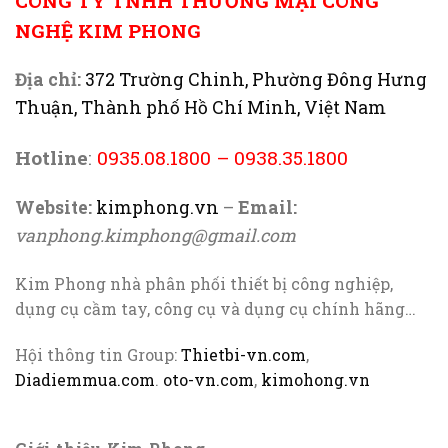
CÔNG TY TNHH THƯƠNG MẠI CÔNG
NGHỆ KIM PHONG
Địa chỉ:
372 Trường Chinh, Phường Đông Hưng
Thuận, Thành phố Hồ Chí Minh, Việt Nam
Hotline
:
0935.08.1800
–
0938.35.1800
Website:
kimphong.vn
–
Email:
vanphong.kimphong@gmail.com
Kim Phong nhà phân phối thiết bị công nghiệp,
dụng cụ cầm tay, công cụ và dụng cụ chính hãng…
Hội thông tin Group:
Thietbi-vn.com
,
Diadiemmua.com
.
oto-vn.com
,
kimohong.vn