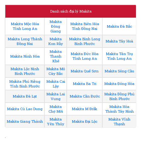
Danh sách đại lý Makita
Makita
Makita Mộc Hóa
Makita Biên Hòa
Đông
Makita Đà Bắc
Tỉnh Long An
Tỉnh Đồng Nai
Giang
Makita Long Thành
Makita
Makita Bình Long
Makita Tây Hoà
Đồng Nai
Kon Rẫy
Bình Phước
Makita
Makita Đức Hòa
Makita Tân Trụ
Makita Ninh Hòa
Thanh
Tỉnh Long An
Tỉnh Long An
Khê
Makita Lộc Ninh
Makita Mỏ
Makita Quế Sơn
Makita Sông Cầu
Bình Phước
Cày Bắc
Makita Phú Riềng
Makita Cai
Makita Ba Tri
Makita Đông Hòa
Tỉnh Bình Phước
Lậy
Makita Lai
Makita Đồng Phú
Makita Đà Lạt
Makita Cần Đước
Vung
Bình Phước
Makita
Makita Hòa
Makita Cù Lao Dung
Makita M Đrắk
Chợ Mới
Thành Tây Ninh
Makita
Makita Vĩnh
Makita Giang Thành
Makita Đại Lộc
Yên Thủy
Thạnh
.